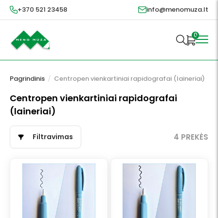
+370 521 23458
info@menomuza.lt
0
Pagrindinis
/
Centropen vienkartiniai rapidografai (laineriai)
Centropen vienkartiniai rapidografai
(laineriai)
Filtravimas
4 PREKĖS