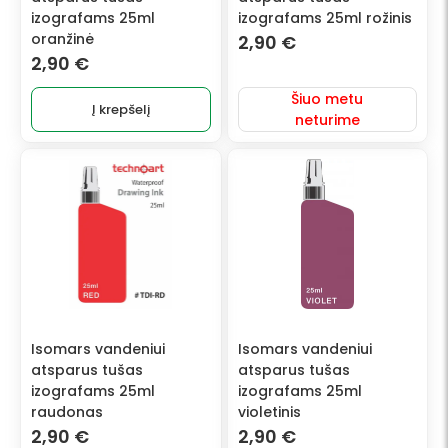
izografams 25ml
izografams 25ml rožinis
oranžinė
2,90
€
2,90
€
Šiuo metu
Į krepšelį
neturime
Isomars vandeniui
Isomars vandeniui
atsparus tušas
atsparus tušas
izografams 25ml
izografams 25ml
raudonas
violetinis
2,90
€
2,90
€