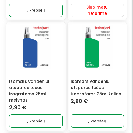
Šiuo metu
Į krepšelį
neturime
Isomars vandeniui
Isomars vandeniui
atsparus tušas
atsparus tušas
izografams 25ml
izografams 25ml žalias
mėlynas
2,90
€
2,90
€
Į krepšelį
Į krepšelį