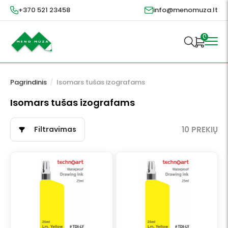
+370 521 23458
info@menomuza.lt
0
Pagrindinis
/
Isomars tušas izografams
Isomars tušas izografams
Filtravimas
10 PREKIŲ