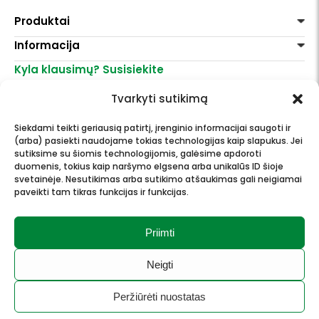
Produktai
Informacija
Dažai
Dekoravimui
Kyla klausimų? Susisiekite
Pirkimo taisyklės
Lakai, skiedikliai
Prekių pristatymas
+370 521 23458
Grafitiniai pieštukai
Tvarkyti sutikimą
Prekių grąžinimas
info@menomuza.lt
Įvairiems paviršiams
Kontaktai
Akvarelinis popierius
Siekdami teikti geriausią patirtį, įrenginio informacijai saugoti ir
Parduotuvės
Molbertai
(arba) pasiekti naudojame tokias technologijas kaip slapukus. Jei
Dailės, dailininkų reikmenys -
Keramikams ir skulptoriams
sutiksime su šiomis technologijomis, galėsime apdoroti
didmeninė ir mažmeninė prekyba.
FIMO modelinas
duomenis, tokius kaip naršymo elgsena arba unikalūs ID šioje
Drobės, porėmiai
svetainėje. Nesutikimas arba sutikimo atšaukimas gali neigiamai
paveikti tam tikras funkcijas ir funkcijas.
Mokyklinės ir biuro prekės
Esame Stipriausi Lietuvoje 2023
Vokai
metais.
Rėmai ir rėminimas
Priimti
Dovanos, Dovanų čekiai
Neigti
© 2026 Meno mūza.
Visos teisės saugomos.
Peržiūrėti nuostatas
Privatumo politika
Slapukai