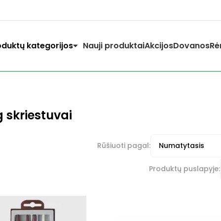
oduktų kategorijos
Nauji produktai
Akcijos
Dovanos
Rė
g skriestuvai
Rūšiuoti pagal:
Produktų puslapyje: