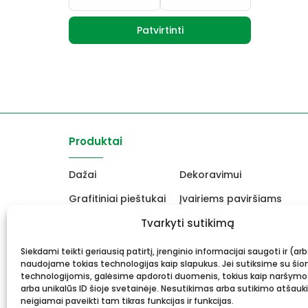
Patvirtinti
Produktai
Dažai
Dekoravimui
Grafitiniai pieštukai
Įvairiems paviršiams
Molbertai
Tvarkyti sutikimą
Keramikams ir skulptori
Drobės, porėmiai
Mokyklinės ir biuro prekė
Siekdami teikti geriausią patirtį, įrenginio informacijai saugoti ir (ar
naudojame tokias technologijas kaip slapukus. Jei sutiksime su šio
Rėmai ir rėminimas
Dovanos, Dovanų čekiai
technologijomis, galėsime apdoroti duomenis, tokius kaip naršymo
arba unikalūs ID šioje svetainėje. Nesutikimas arba sutikimo atšauk
neigiamai paveikti tam tikras funkcijas ir funkcijas.