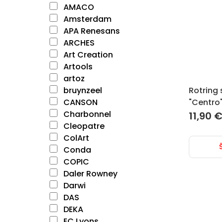
AMACO
Amsterdam
APA Renesans
ARCHES
Art Creation
Artools
artoz
bruynzeel
Rotring 
CANSON
"Centro
Charbonnel
11,90
Cleopatre
ColArt
Conda
COPIC
Daler Rowney
Darwi
DAS
DEKA
EC Lyons