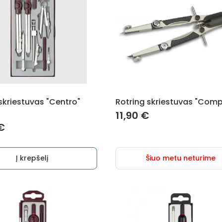
skriestuvas "Centro"
Rotring skriestuvas "Com
11,90
€
€
Į krepšelį
Šiuo metu neturime