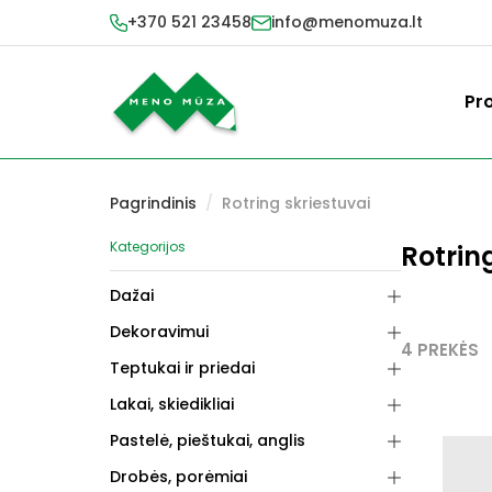
+370 521 23458
info@menomuza.lt
Pr
Pagrindinis
/
Rotring skriestuvai
Kategorijos
Rotrin
Dažai
Dekoravimui
4 PREKĖS
Teptukai ir priedai
Lakai, skiedikliai
Pastelė, pieštukai, anglis
Drobės, porėmiai