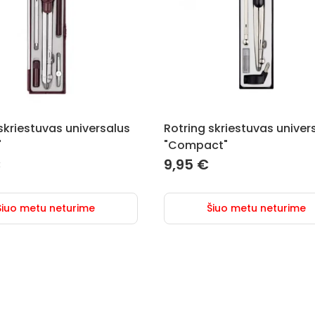
skriestuvas universalus
Rotring skriestuvas univer
"
"Compact"
€
9,95
€
Šiuo metu neturime
Šiuo metu neturime