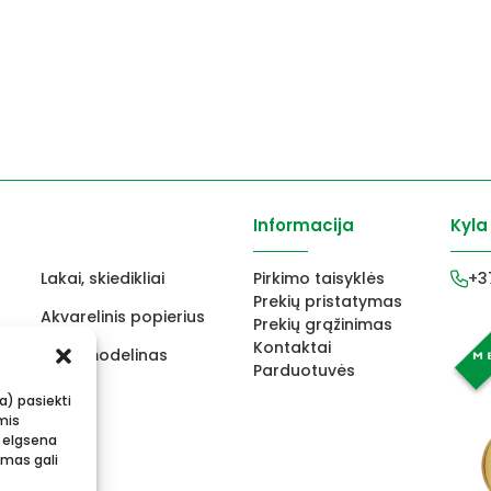
Informacija
Kyla
Lakai, skiedikliai
Pirkimo taisyklės
+3
Prekių pristatymas
Akvarelinis popierius
Prekių grąžinimas
Kontaktai
ams
FIMO modelinas
Parduotuvės
s
Vokai
ba) pasiekti
mis
 elgsena
imas gali