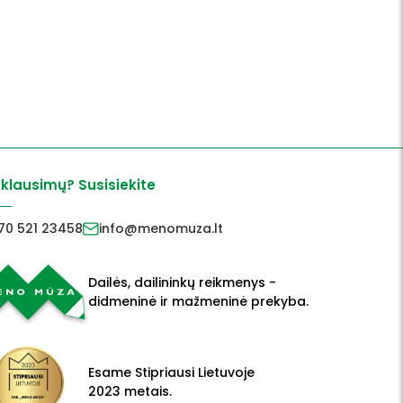
 klausimų? Susisiekite
70 521 23458
info@menomuza.lt
Dailės, dailininkų reikmenys -
didmeninė ir mažmeninė prekyba.
Esame Stipriausi Lietuvoje
2023 metais.