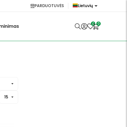
PARDUOTUVĖS
Lietuvių
English
0
0
minimas
Lietuvių