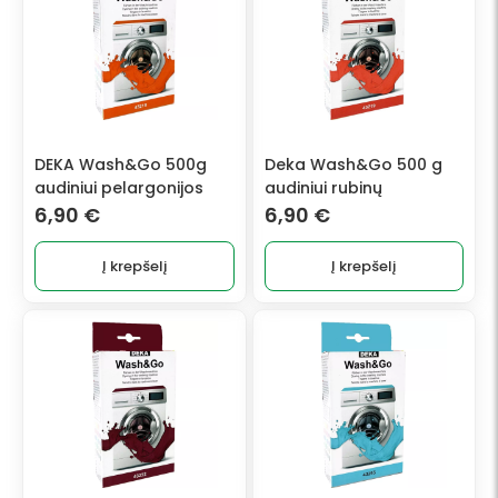
DEKA Wash&Go 500g
Deka Wash&Go 500 g
audiniui pelargonijos
audiniui rubinų
6,90
€
6,90
€
Į krepšelį
Į krepšelį