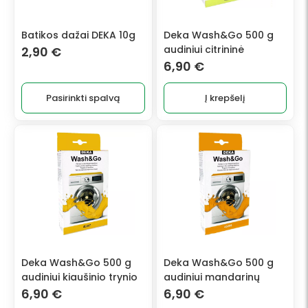
options
may
Batikos dažai DEKA 10g
Deka Wash&Go 500 g
be
audiniui citrininė
2,90
€
chosen
6,90
€
on
the
Pasirinkti spalvą
Į krepšelį
product
page
Deka Wash&Go 500 g
Deka Wash&Go 500 g
audiniui kiaušinio trynio
audiniui mandarinų
6,90
€
6,90
€