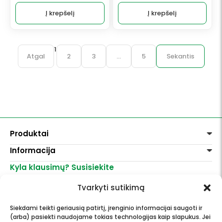
Į krepšelį
Į krepšelį
1
Atgal
2
3
…
5
Sekantis
Produktai
Informacija
Dažai
Dekoravimui
Kyla klausimų? Susisiekite
Pirkimo taisyklės
Lakai, skiedikliai
Prekių pristatymas
+370 521 23458
Grafitiniai pieštukai
Tvarkyti sutikimą
Prekių grąžinimas
info@menomuza.lt
Įvairiems paviršiams
Kontaktai
Akvarelinis popierius
Siekdami teikti geriausią patirtį, įrenginio informacijai saugoti ir
Parduotuvės
Molbertai
(arba) pasiekti naudojame tokias technologijas kaip slapukus. Jei
Dailės, dailininkų reikmenys -