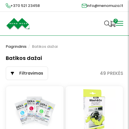
+370 521 23458
info@menomuza.lt
0
Pagrindinis
/
Batikos dažai
Batikos dažai
Filtravimas
49 PREKĖS
This
product
has
multiple
variants.
The