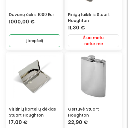
Dovanų čekis 1000 Eur
Pinigų laikiklis Stuart
Houghton
1000,00
€
11,30
€
Šiuo metu
Į krepšelį
neturime
Vizitinių kortelių dėklas
Gertuvė Stuart
Stuart Houghton
Houghton
17,00
€
22,90
€