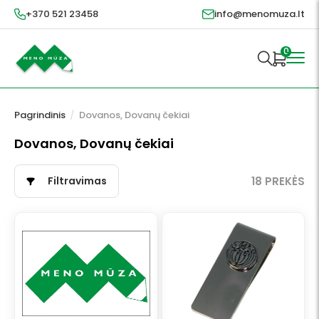
+370 521 23458
info@menomuza.lt
0
Pagrindinis
/
Dovanos, Dovanų čekiai
Dovanos, Dovanų čekiai
Filtravimas
18 PREKĖS