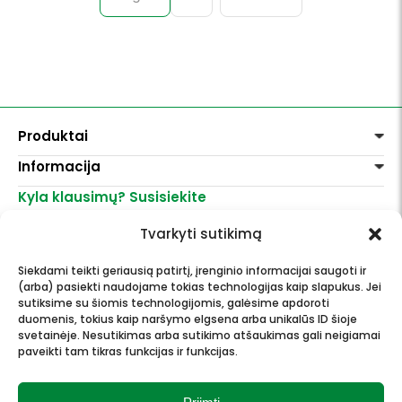
Produktai
Informacija
Dažai
Dekoravimui
Kyla klausimų? Susisiekite
Pirkimo taisyklės
Lakai, skiedikliai
Prekių pristatymas
+370 521 23458
Grafitiniai pieštukai
Tvarkyti sutikimą
Prekių grąžinimas
info@menomuza.lt
Įvairiems paviršiams
Kontaktai
Akvarelinis popierius
Siekdami teikti geriausią patirtį, įrenginio informacijai saugoti ir
Parduotuvės
Molbertai
(arba) pasiekti naudojame tokias technologijas kaip slapukus. Jei
Dailės, dailininkų reikmenys -
Keramikams ir skulptoriams
sutiksime su šiomis technologijomis, galėsime apdoroti
didmeninė ir mažmeninė prekyba.
FIMO modelinas
duomenis, tokius kaip naršymo elgsena arba unikalūs ID šioje
Drobės, porėmiai
svetainėje. Nesutikimas arba sutikimo atšaukimas gali neigiamai
paveikti tam tikras funkcijas ir funkcijas.
Mokyklinės ir biuro prekės
Esame Stipriausi Lietuvoje 2023
Vokai
metais.
Rėmai ir rėminimas