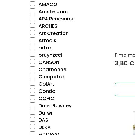
AMACO
Amsterdam
APA Renesans
ARCHES
Art Creation
Artools
artoz
bruynzeel
Fimo mod
CANSON
3,80
€
Charbonnel
Cleopatre
ColArt
Conda
COPIC
Daler Rowney
Darwi
DAS
DEKA
EC Lyons