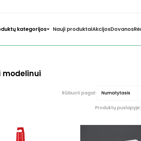
oduktų kategorijos
Nauji produktai
Akcijos
Dovanos
Rė
i modelinui
Rūšiuoti pagal:
Produktų puslapyje: