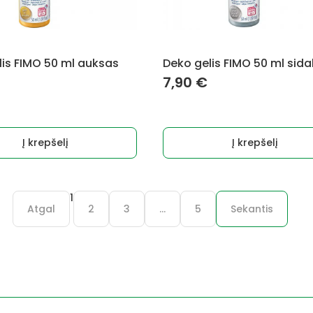
lis FIMO 50 ml auksas
Deko gelis FIMO 50 ml sid
7,90
€
Į krepšelį
Į krepšelį
1
Atgal
2
3
…
5
Sekantis