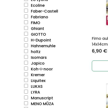
Ecoline
Faber-Castell
Fabriano
FIMO
Ghiant
GIOTTO
Fimo auk
H-Dupoint
14x14cm 
Hahnemuhle
6,90
€
holtz
Isomars
Japico
Koh-i-noor
Kremer
Liquitex
LUKAS
LYRA
Manuscript
MENO MŪZA