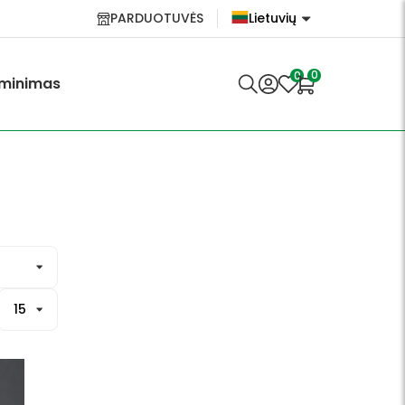
PARDUOTUVĖS
Lietuvių
English
0
0
minimas
Lietuvių