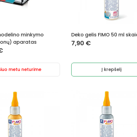
modelino minkymo
Deko gelis FIMO 50 ml skai
onų) aparatas
7,90
€
€
Šiuo metu neturime
Į krepšelį