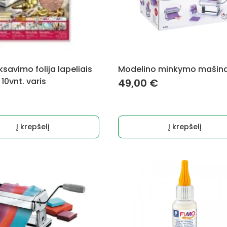
savimo folija lapeliais
Modelino minkymo mašin
10vnt. varis
49,00
€
Į krepšelį
Į krepšelį