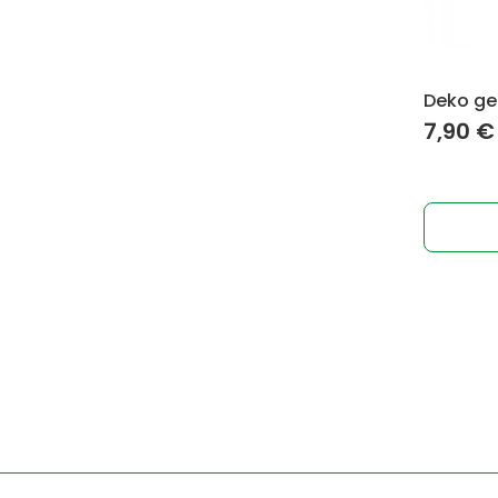
Deko ge
7,90
€