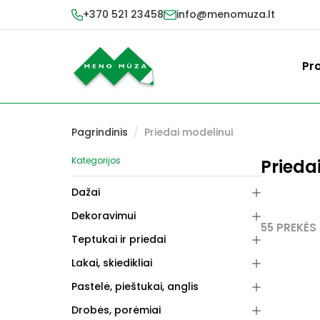
+370 521 23458
info@menomuza.lt
Pr
Pagrindinis
/
Priedai modelinui
Kategorijos
Prieda
Dažai
Dekoravimui
55 PREKĖS
Teptukai ir priedai
Lakai, skiedikliai
Pastelė, pieštukai, anglis
Drobės, porėmiai