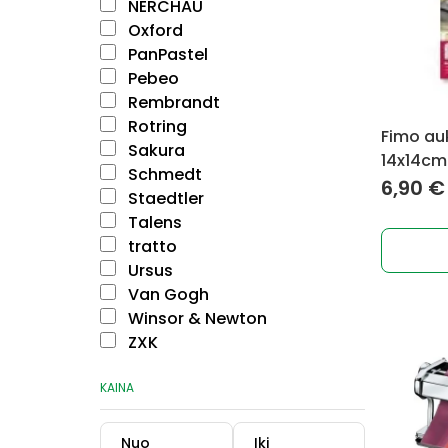
NERCHAU
Oxford
PanPastel
Pebeo
Rembrandt
Rotring
Fimo auk
Sakura
14x14cm 
Schmedt
6,90
€
Staedtler
Talens
tratto
Ursus
Van Gogh
Winsor & Newton
ZXK
KAINA