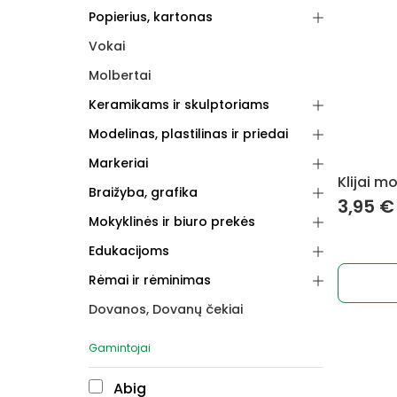
Popierius, kartonas
Vokai
Molbertai
Keramikams ir skulptoriams
Modelinas, plastilinas ir priedai
Markeriai
Klijai m
Braižyba, grafika
3,95
€
Mokyklinės ir biuro prekės
Edukacijoms
Rėmai ir rėminimas
Dovanos, Dovanų čekiai
Gamintojai
Abig