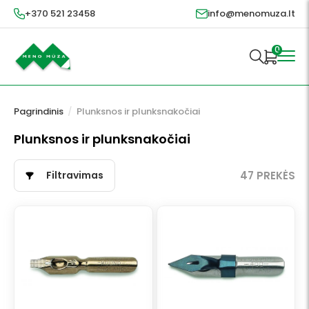
+370 521 23458
info@menomuza.lt
0
Pagrindinis
/
Plunksnos ir plunksnakočiai
Plunksnos ir plunksnakočiai
Filtravimas
47 PREKĖS