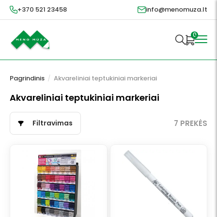
+370 521 23458
info@menomuza.lt
0
Pagrindinis
/
Akvareliniai teptukiniai markeriai
Akvareliniai teptukiniai markeriai
Filtravimas
7 PREKĖS
This
product
has
multiple
variants.
The