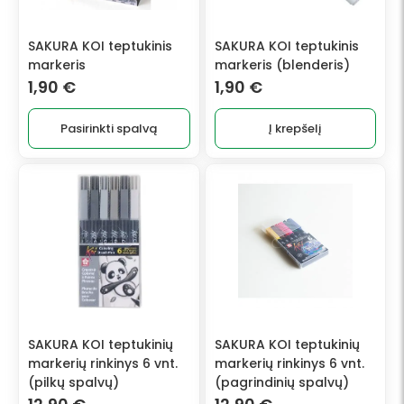
options
may
SAKURA KOI teptukinis
SAKURA KOI teptukinis
be
markeris
markeris (blenderis)
chosen
1,90
€
1,90
€
on
the
Pasirinkti spalvą
Į krepšelį
product
page
SAKURA KOI teptukinių
SAKURA KOI teptukinių
markerių rinkinys 6 vnt.
markerių rinkinys 6 vnt.
(pilkų spalvų)
(pagrindinių spalvų)