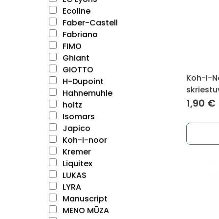
Ecoline
Faber-Castell
Fabriano
FIMO
Ghiant
GIOTTO
Koh-I-N
H-Dupoint
skriest
Hahnemuhle
1,90
€
holtz
Isomars
Japico
Koh-i-noor
Kremer
Liquitex
LUKAS
LYRA
Manuscript
MENO MŪZA