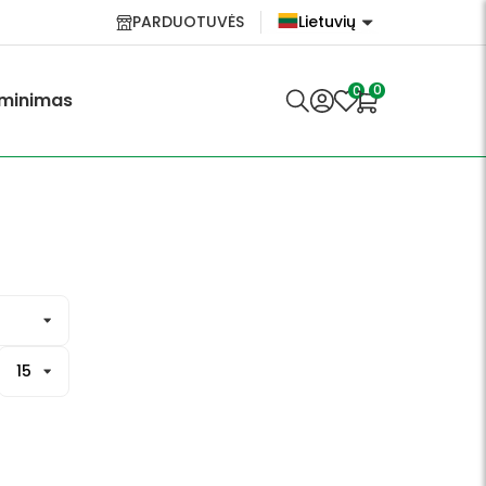
PARDUOTUVĖS
Lietuvių
English
0
0
minimas
Lietuvių