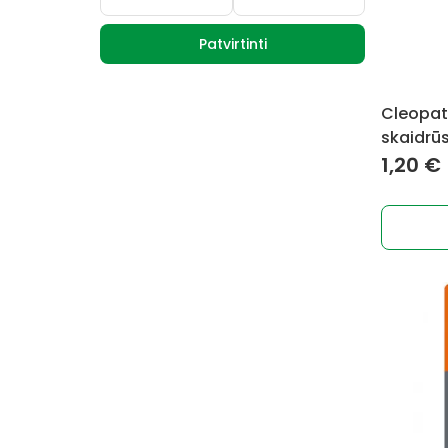
Patvirtinti
Cleopatr
skaidrū
1,20
€