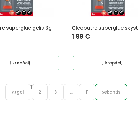
re superglue gelis 3g
Cleopatre superglue skyst
1,99
€
Į krepšelį
Į krepšelį
1
Atgal
2
3
…
11
Sekantis