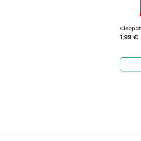
Cleopat
1,99
€