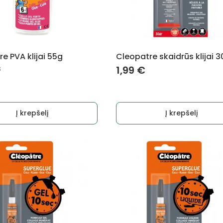
e PVA klijai 55g
Cleopatre skaidrūs klijai 
s
1,99
€
Į krepšelį
Į krepšelį