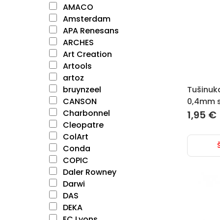
AMACO
Amsterdam
APA Renesans
ARCHES
Art Creation
Artools
artoz
bruynzeel
Tušinuka
CANSON
0,4mm s
Charbonnel
1,95
€
Cleopatre
ColArt
Conda
COPIC
Daler Rowney
Darwi
DAS
DEKA
EC Lyons