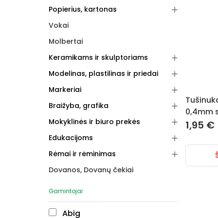
Popierius, kartonas
Vokai
Molbertai
Keramikams ir skulptoriams
Modelinas, plastilinas ir priedai
Markeriai
Tušinuka
Braižyba, grafika
0,4mm s
Mokyklinės ir biuro prekės
1,95
€
Edukacijoms
Rėmai ir rėminimas
Dovanos, Dovanų čekiai
Gamintojai
Abig