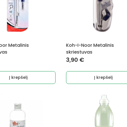
oor Metalinis
Koh-I-Noor Metalinis
uvas
skriestuvas
3,90
€
Į krepšelį
Į krepšelį