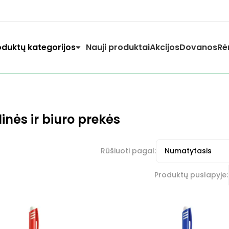
oduktų kategorijos
Nauji produktai
Akcijos
Dovanos
Rė
inės ir biuro prekės
Rūšiuoti pagal:
Produktų puslapyje: