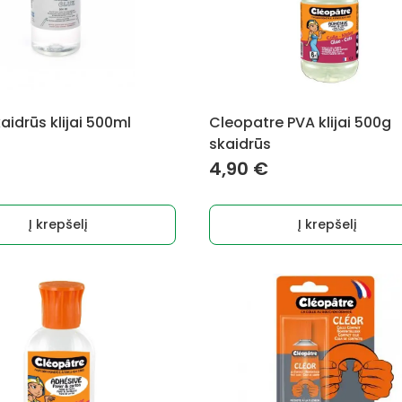
aidrūs klijai 500ml
Cleopatre PVA klijai 500g
skaidrūs
4,90
€
Į krepšelį
Į krepšelį