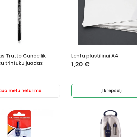
s Tratto Cancellik
Lenta plastilinui A4
u trintuku juodas
1,20
€
Šiuo metu neturime
Į krepšelį