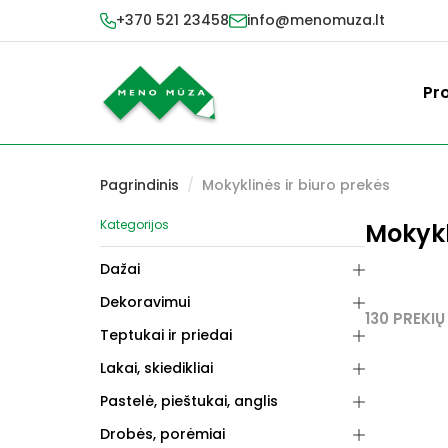
+370 521 23458
info@menomuza.lt
Pr
Pagrindinis
/
Mokyklinės ir biuro prekės
Kategorijos
Mokykl
Dažai
Dekoravimui
130 PREKIŲ
Teptukai ir priedai
Lakai, skiedikliai
Pastelė, pieštukai, anglis
Drobės, porėmiai