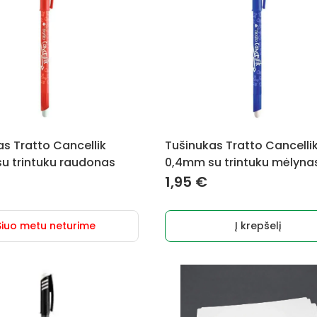
s Tratto Cancellik
Tušinukas Tratto Cancelli
u trintuku raudonas
0,4mm su trintuku mėlyna
1,95
€
Šiuo metu neturime
Į krepšelį