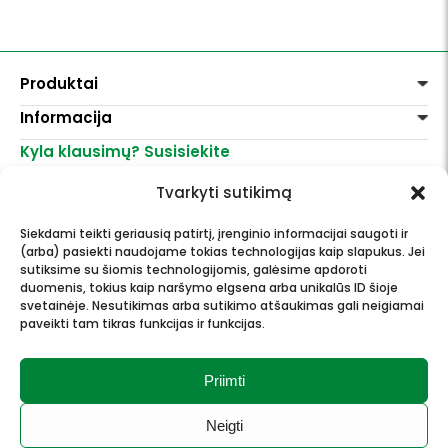
Produktai
Informacija
Dažai
Dekoravimui
Kyla klausimų? Susisiekite
Pirkimo taisyklės
Lakai, skiedikliai
Prekių pristatymas
+370 521 23458
Grafitiniai pieštukai
Tvarkyti sutikimą
Prekių grąžinimas
info@menomuza.lt
Įvairiems paviršiams
Kontaktai
Akvarelinis popierius
Siekdami teikti geriausią patirtį, įrenginio informacijai saugoti ir
Parduotuvės
Molbertai
(arba) pasiekti naudojame tokias technologijas kaip slapukus. Jei
Dailės, dailininkų reikmenys -
Keramikams ir skulptoriams
sutiksime su šiomis technologijomis, galėsime apdoroti
didmeninė ir mažmeninė prekyba.
FIMO modelinas
duomenis, tokius kaip naršymo elgsena arba unikalūs ID šioje
Drobės, porėmiai
svetainėje. Nesutikimas arba sutikimo atšaukimas gali neigiamai
paveikti tam tikras funkcijas ir funkcijas.
Mokyklinės ir biuro prekės
Esame Stipriausi Lietuvoje 2023
Vokai
metais.
Rėmai ir rėminimas
Priimti
Dovanos, Dovanų čekiai
Neigti
© 2026 Meno mūza.