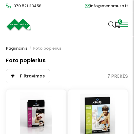
+370 521 23458
info@menomuza.lt
0
Pagrindinis
/
Foto popierius
Foto popierius
Filtravimas
7 PREKĖS