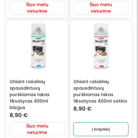
Šiuo metu
Šiuo metu
neturime
neturime
Ghiant rašalinių
Ghiant rašalinių
spausdintuvų
spausdintuvų
purškiamas lakas
purškiamas lakas
fiksatyvas 400ml
fiksatyvas 400ml satino
blizgus
8,90
€
8,90
€
Šiuo metu
Į krepšelį
neturime