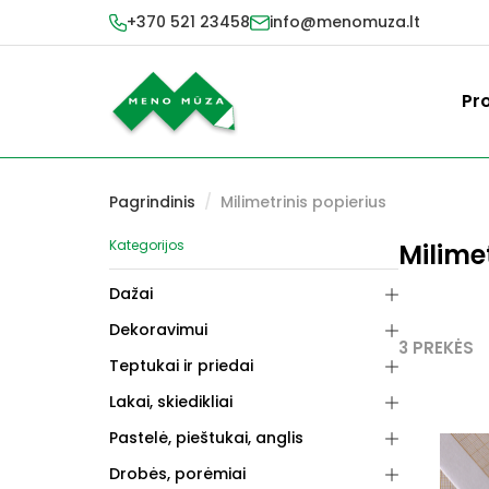
+370 521 23458
info@menomuza.lt
Pr
Pagrindinis
/
Milimetrinis popierius
Kategorijos
Milime
Dažai
Dekoravimui
3 PREKĖS
Teptukai ir priedai
Lakai, skiedikliai
Pastelė, pieštukai, anglis
Drobės, porėmiai