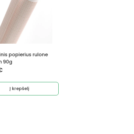
inis popierius rulone
m 90g
€
Į krepšelį