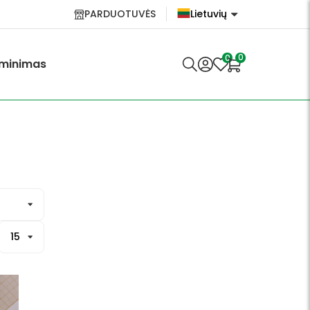
PARDUOTUVĖS
Lietuvių
English
0
0
minimas
Lietuvių