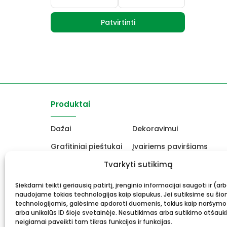
Patvirtinti
Produktai
Dažai
Dekoravimui
Grafitiniai pieštukai
Įvairiems paviršiams
Molbertai
Tvarkyti sutikimą
Keramikams ir skulptori
Drobės, porėmiai
Mokyklinės ir biuro prekė
Siekdami teikti geriausią patirtį, įrenginio informacijai saugoti ir (ar
naudojame tokias technologijas kaip slapukus. Jei sutiksime su šio
Rėmai ir rėminimas
Dovanos, Dovanų čekiai
technologijomis, galėsime apdoroti duomenis, tokius kaip naršymo
arba unikalūs ID šioje svetainėje. Nesutikimas arba sutikimo atšauk
neigiamai paveikti tam tikras funkcijas ir funkcijas.