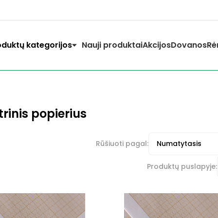
oduktų kategorijos
Nauji produktai
Akcijos
Dovanos
Rė
trinis popierius
Rūšiuoti pagal:
Produktų puslapyje: