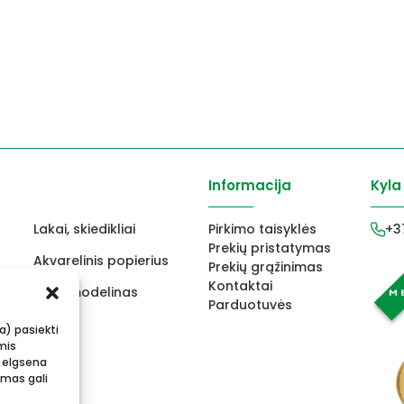
Informacija
Kyla
Lakai, skiedikliai
Pirkimo taisyklės
+3
Prekių pristatymas
Akvarelinis popierius
Prekių grąžinimas
Kontaktai
ams
FIMO modelinas
Parduotuvės
s
Vokai
ba) pasiekti
mis
 elgsena
imas gali