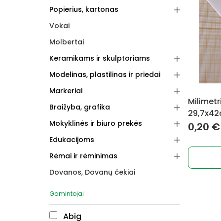
Popierius, kartonas
Vokai
Molbertai
Keramikams ir skulptoriams
Modelinas, plastilinas ir priedai
Markeriai
Milimetr
Braižyba, grafika
29,7x42
Mokyklinės ir biuro prekės
0,20
€
Edukacijoms
Rėmai ir rėminimas
Dovanos, Dovanų čekiai
Gamintojai
Abig