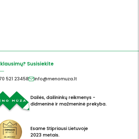
 klausimų? Susisiekite
70 521 23458
info@menomuza.lt
Dailės, dailininkų reikmenys -
didmeninė ir mažmeninė prekyba.
Esame Stipriausi Lietuvoje
2023 metais.