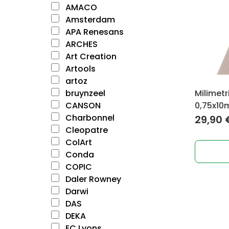
AMACO
Amsterdam
APA Renesans
ARCHES
Art Creation
Artools
artoz
bruynzeel
Milimetr
CANSON
0,75x10
Charbonnel
29,90
Cleopatre
ColArt
Conda
COPIC
Daler Rowney
Darwi
DAS
DEKA
EC Lyons