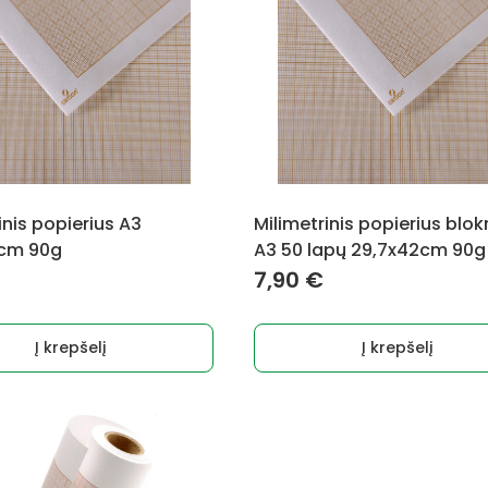
inis popierius A3
Milimetrinis popierius blo
cm 90g
A3 50 lapų 29,7x42cm 90g
7,90
€
Į krepšelį
Į krepšelį