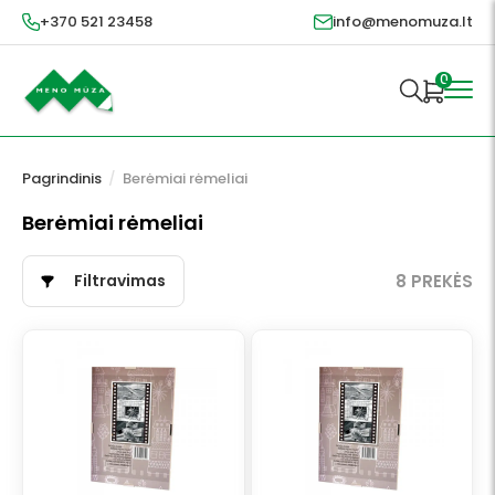
+370 521 23458
info@menomuza.lt
0
Pagrindinis
/
Berėmiai rėmeliai
Berėmiai rėmeliai
Filtravimas
8 PREKĖS