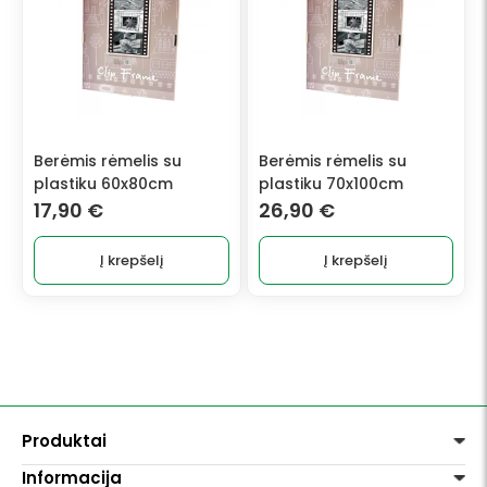
Berėmis rėmelis su
Berėmis rėmelis su
plastiku 60x80cm
plastiku 70x100cm
17,90
€
26,90
€
Į krepšelį
Į krepšelį
Produktai
Informacija
Dažai