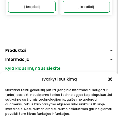
Į krepšelį
Į krepšelį
Produktai
Informacija
Dažai
Dekoravimui
Kyla klausimų? Susisiekite
Pirkimo taisyklės
Lakai, skiedikliai
Prekių pristatymas
+370 521 23458
Grafitiniai pieštukai
Tvarkyti sutikimą
Prekių grąžinimas
info@menomuza.lt
Įvairiems paviršiams
Kontaktai
Akvarelinis popierius
Siekdami teikti geriausią patirtį, įrenginio informacijai saugoti ir
Parduotuvės
Molbertai
(arba) pasiekti naudojame tokias technologijas kaip slapukus. Jei
Dailės, dailininkų reikmenys -
Keramikams ir skulptoriams
sutiksime su šiomis technologijomis, galėsime apdoroti
didmeninė ir mažmeninė prekyba.
FIMO modelinas
duomenis, tokius kaip naršymo elgsena arba unikalūs ID šioje
Drobės, porėmiai
svetainėje. Nesutikimas arba sutikimo atšaukimas gali neigiamai
paveikti tam tikras funkcijas ir funkcijas.
Mokyklinės ir biuro prekės
Esame Stipriausi Lietuvoje 2023