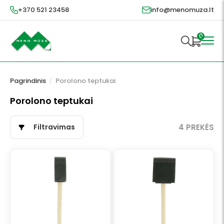
+370 521 23458
info@menomuza.lt
0
Pagrindinis
/
Porolono teptukai
Porolono teptukai
Filtravimas
4 PREKĖS