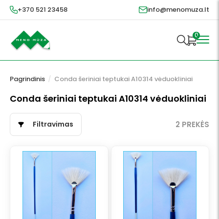
+370 521 23458
info@menomuza.lt
0
Pagrindinis
/
Conda šeriniai teptukai A10314 vėduokliniai
Conda šeriniai teptukai A10314 vėduokliniai
Filtravimas
2 PREKĖS