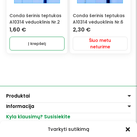
Conda šerinis teptukas
Conda šerinis teptukas
A10314 vėduoklinis Nr.2
A10314 vėduoklinis Nr.6
1,60
€
2,30
€
Šiuo metu
Į krepšelį
neturime
Produktai
Informacija
Dažai
Dekoravimui
Kyla klausimų? Susisiekite
Pirkimo taisyklės
Lakai, skiedikliai
Prekių pristatymas
+370 521 23458
Grafitiniai pieštukai
Tvarkyti sutikimą
Prekių grąžinimas
info@menomuza.lt
Įvairiems paviršiams