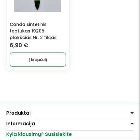
Conda sintetinis
teptukas 10205
plokščias Nr. 2 filcas
6,90
€
Į krepšelį
Produktai
Informacija
Dažai
Dekoravimui
Kyla klausimų? Susisiekite
Pirkimo taisyklės
Lakai, skiedikliai