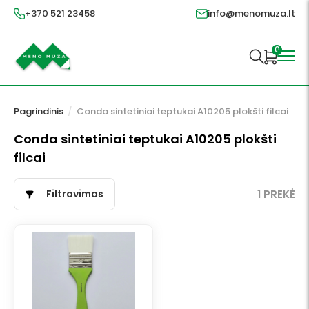
+370 521 23458
info@menomuza.lt
0
Pagrindinis
/
Conda sintetiniai teptukai A10205 plokšti filcai
Conda sintetiniai teptukai A10205 plokšti
filcai
Filtravimas
1 PREKĖ