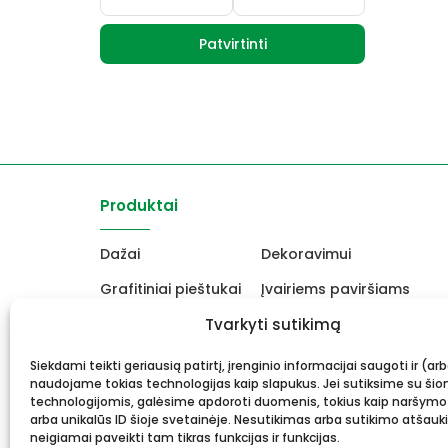
Patvirtinti
Produktai
Dažai
Dekoravimui
Grafitiniai pieštukai
Įvairiems paviršiams
Molbertai
Tvarkyti sutikimą
Keramikams ir skulptori
Drobės, porėmiai
Mokyklinės ir biuro prekė
Siekdami teikti geriausią patirtį, įrenginio informacijai saugoti ir (ar
naudojame tokias technologijas kaip slapukus. Jei sutiksime su šio
Rėmai ir rėminimas
Dovanos, Dovanų čekiai
technologijomis, galėsime apdoroti duomenis, tokius kaip naršymo
arba unikalūs ID šioje svetainėje. Nesutikimas arba sutikimo atšauk
neigiamai paveikti tam tikras funkcijas ir funkcijas.