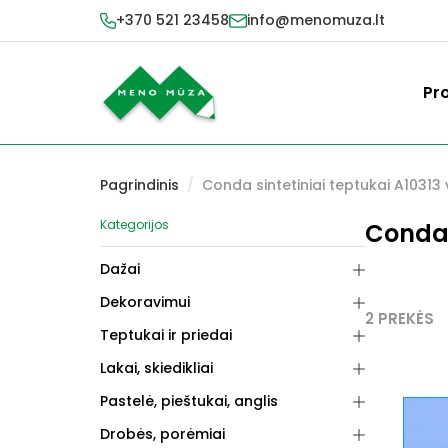
+370 521 23458
info@menomuza.lt
Pr
Pagrindinis
/
Conda sintetiniai teptukai A10313 
Kategorijos
Conda 
Dažai
Dekoravimui
2 PREKĖS
Teptukai ir priedai
Lakai, skiedikliai
Pastelė, pieštukai, anglis
Drobės, porėmiai