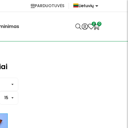
PARDUOTUVĖS
Lietuvių
English
0
0
minimas
Lietuvių
iai