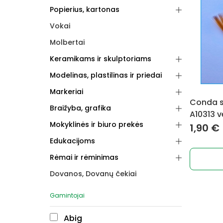
Popierius, kartonas
Vokai
Molbertai
Keramikams ir skulptoriams
Modelinas, plastilinas ir priedai
Markeriai
Conda s
Braižyba, grafika
A10313 v
Mokyklinės ir biuro prekės
1,90
€
Edukacijoms
Rėmai ir rėminimas
Dovanos, Dovanų čekiai
Gamintojai
Abig