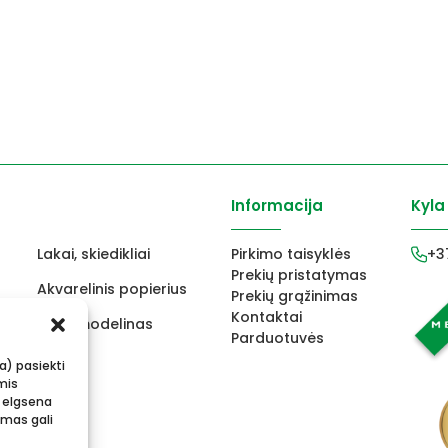
Informacija
Kyla
Lakai, skiedikliai
Pirkimo taisyklės
+3
Prekių pristatymas
Akvarelinis popierius
Prekių grąžinimas
Kontaktai
ams
FIMO modelinas
Parduotuvės
s
Vokai
ba) pasiekti
mis
 elgsena
imas gali