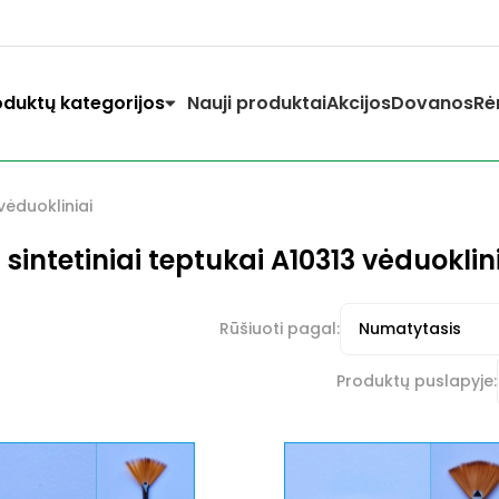
oduktų kategorijos
Nauji produktai
Akcijos
Dovanos
Rė
vėduokliniai
sintetiniai teptukai A10313 vėduoklin
Rūšiuoti pagal:
Produktų puslapyje: