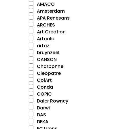
AMACO
Amsterdam
APA Renesans
ARCHES
Art Creation
Artools
artoz
bruynzeel
CANSON
Charbonnel
Cleopatre
ColArt
Conda
COPIC
Daler Rowney
Darwi
DAS
DEKA
EC Lyons