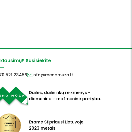
 klausimų? Susisiekite
70 521 23458
info@menomuza.lt
Dailės, dailininkų reikmenys -
didmeninė ir mažmeninė prekyba.
Esame Stipriausi Lietuvoje
2023 metais.