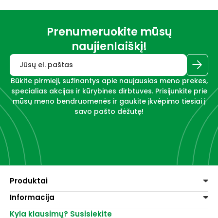
Prenumeruokite mūsų
naujienlaiškį!
Būkite pirmieji, sužinantys apie naujausias meno prekes,
specialias akcijas ir kūrybines dirbtuves. Prisijunkite prie
mūsų meno bendruomenės ir gaukite įkvėpimo tiesiai į
savo pašto dėžutę!
Produktai
Informacija
Dažai
Dekoravimui
Kyla klausimų? Susisiekite
Pirkimo taisyklės