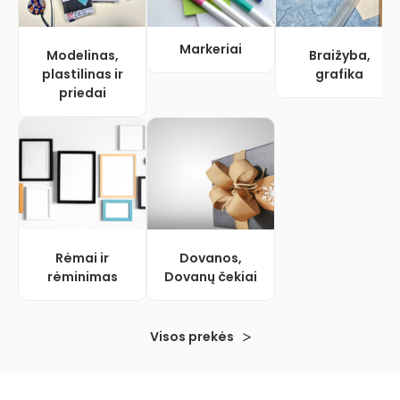
Markeriai
Modelinas,
Braižyba,
plastilinas ir
grafika
priedai
Rėmai ir
Dovanos,
rėminimas
Dovanų čekiai
Visos prekės