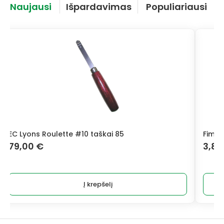
Naujausi
Išpardavimas
Populiariausi
EC Lyons Roulette #10 taškai 85
Fimo 
79,00
€
3,8
Į krepšelį