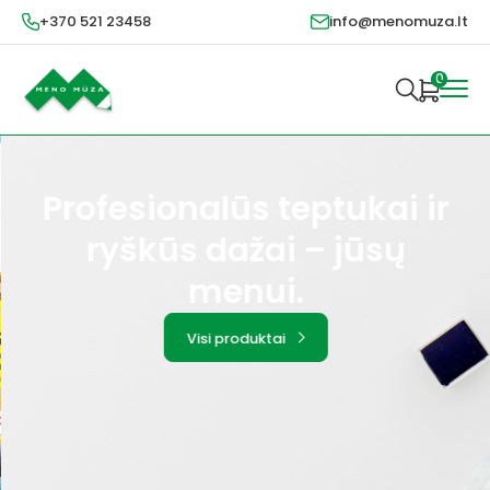
+370 521 23458
info@menomuza.lt
0
Profesionalūs teptukai ir
ryškūs dažai – jūsų
menui.
Visi produktai