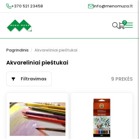
+370 521 23458
info@menomuza.lt
0
Pagrindinis
/
Akvareliniai pieštukai
Akvareliniai pieštukai
Filtravimas
9 PREKĖS
This
product
has
multiple
variants.
The