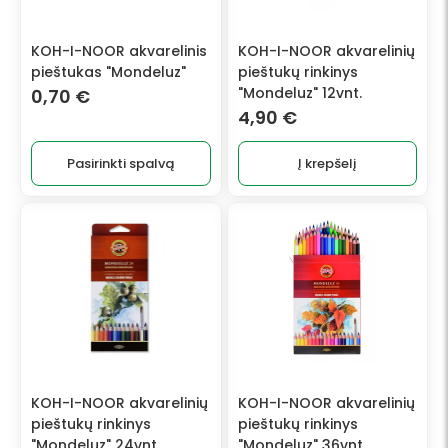
options
may
KOH-I-NOOR akvarelinis
KOH-I-NOOR akvarelinių
be
pieštukas "Mondeluz"
pieštukų rinkinys
chosen
"Mondeluz" 12vnt.
0,70
€
on
4,90
€
the
product
Pasirinkti spalvą
Į krepšelį
page
KOH-I-NOOR akvarelinių
KOH-I-NOOR akvarelinių
pieštukų rinkinys
pieštukų rinkinys
"Mondeluz" 24vnt.
"Mondeluz" 36vnt.