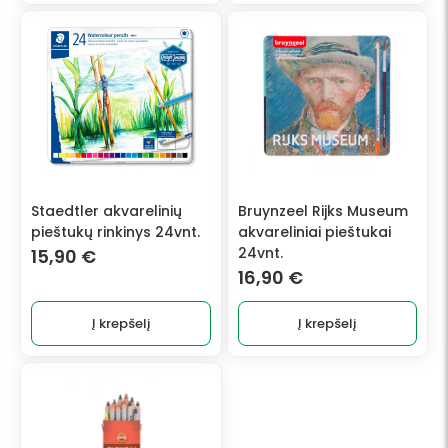
Staedtler akvarelinių
Bruynzeel Rijks Museum
pieštukų rinkinys 24vnt.
akvareliniai pieštukai
24vnt.
15,90
€
16,90
€
Į krepšelį
Į krepšelį