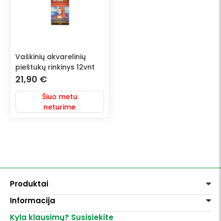
Vaškinių akvarelinių
pieštukų rinkinys 12vnt
21,90
€
Šiuo metu
neturime
Produktai
Informacija
Dažai
Dekoravimui
Kyla klausimų? Susisiekite