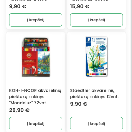
9,90
€
15,90
€
Į krepšelį
Į krepšelį
KOH-I-NOOR akvarelinių
Staedtler akvarelinių
pieštukų rinkinys
pieštukų rinkinys 12vnt.
"Mondeluz" 72vnt.
9,90
€
29,90
€
Į krepšelį
Į krepšelį