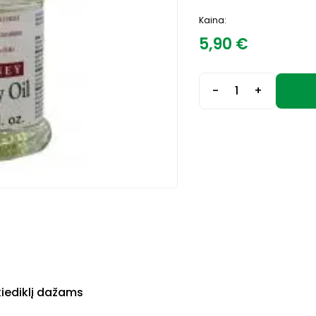
Kaina:
5,90
€
-
+
kiediklį dažams