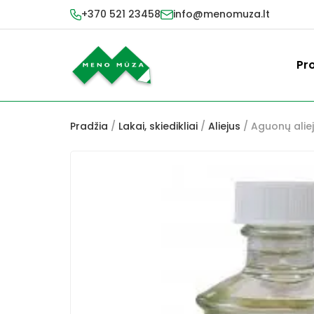
+370 521 23458
info@menomuza.lt
Pr
Pradžia
/
Lakai, skiedikliai
/
Aliejus
/ Aguonų alie