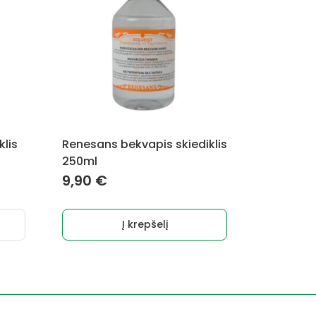
klis
Renesans bekvapis skiediklis
250ml
9,90
€
Į krepšelį