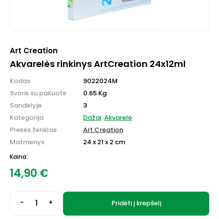
Art Creation
Akvarelės rinkinys ArtCreation 24x12ml
Kodas
9022024M
Svoris su pakuote
0.65 Kg
Sandėlyje
3
Kategorija
Dažai
Akvarelė
Prekės ženklas
Art Creation
Matmenys
24 x 21 x 2 cm
Kaina:
14,90
€
-
+
Pridėti į krepšelį