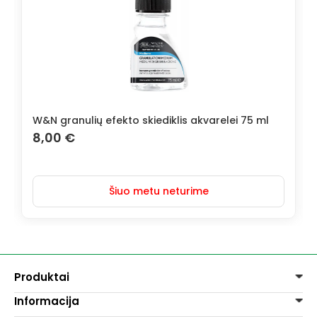
W&N granulių efekto skiediklis akvarelei 75 ml
8,00
€
Šiuo metu neturime
Produktai
Informacija
Dažai