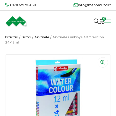
+370 521 23458
info@menomuza.lt
0
Pradžia
/
Dažai
/
Akvarelė
/ Akvarelės rinkinys ArtCreation
24x12ml