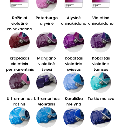
Rožiniai
Peterburgo
Alyvinė
Violetinė
violetinė
alyvinė
chinakridono
chinakridono
chinakridono
Kraplakas
Mangano
Kobaltas
Kobaltas
violetinis
violetinė
violetinis
violetinis
permanentinis
šviesi
šviesus
tamsus
Ultramarinas
Ultramarinas
Karališka
Turkio melsva
rožinis
violetinis
mėlyna