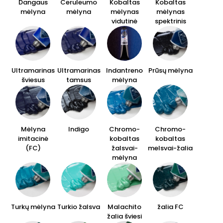
Dangaus
Ceruleumo
Kobaltas
Kobaltas
mėlyna
mėlyna
mėlynas
mėlynas
vidutinė
spektrinis
Ultramarinas
Ultramarinas
Indantreno
Prūsų mėlyna
šviesus
tamsus
mėlyna
Mėlyna
Indigo
Chromo-
Chromo-
imitacinė
kobaltas
kobaltas
(FC)
žalsvai-
melsvai-žalia
mėlyna
Turkų mėlyna
Turkio žalsva
Malachito
žalia FC
žalia šviesi