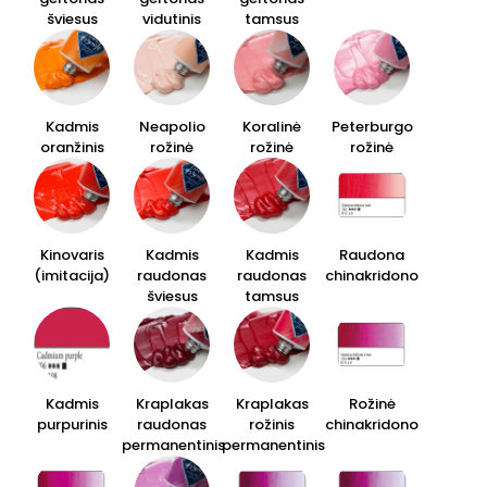
šviesus
vidutinis
tamsus
Kadmis
Neapolio
Koralinė
Peterburgo
oranžinis
rožinė
rožinė
rožinė
Kinovaris
Kadmis
Kadmis
Raudona
(imitacija)
raudonas
raudonas
chinakridono
šviesus
tamsus
Kadmis
Kraplakas
Kraplakas
Rožinė
purpurinis
raudonas
rožinis
chinakridono
permanentinis
permanentinis