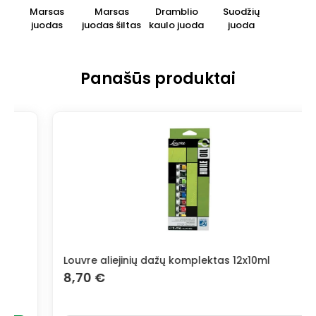
Marsas
Marsas
Dramblio
Suodžių
juodas
juodas šiltas
kaulo juoda
juoda
Panašūs produktai
Louvre aliejinių dažų komplektas 12x10ml
8,70
€