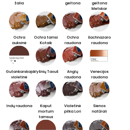
žalia
geltona
geltona
Metskar
Ochra
Ochra tamsi
Ochra
šachnazaro
auksinė
Kotaik
raudona
raudona
Gutankarskaja
Vyšnių Tavuš
Anglų
Venecijos
violetinė
raudona
raudona
Indų raudona
Kaput
Violetinė
Sienos
mortum
pilka Lori
natūrali
tamsus