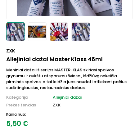
ZXK
Aliejiniai dažai Master Klass 46ml
Meniniai dažai iš serijos MASTER-KLAS skiriasi spalvos
grynumu ir aukštu atsparumu šviesai, išdžiūvę nekeičia
pirminės spalvos, o tai leidžia juos naudoti atliekant pačius
sudėtingiausius, restauracinius darbus.
Kategorija
Aliejiniai dažai
Prekės ženklas
ZXK
Kaina nuo:
5,50
€