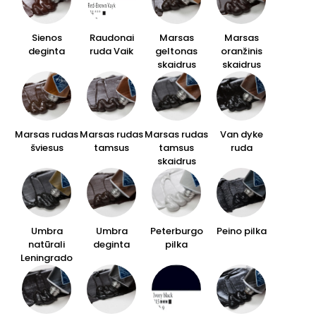
Sienos
Raudonai
Marsas
Marsas
deginta
ruda Vaik
geltonas
oranžinis
skaidrus
skaidrus
Marsas rudas
Marsas rudas
Marsas rudas
Van dyke
šviesus
tamsus
tamsus
ruda
skaidrus
Umbra
Umbra
Peterburgo
Peino pilka
natūrali
deginta
pilka
Leningrado