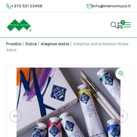
+370 521 23458
info@menomuza.lt
0
Pradžia
/
Dažai
/
Aliejiniai dažai
/ Aliejiniai dažai Master Klass
46ml