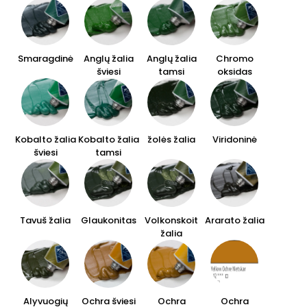
Smaragdinė
Anglų žalia
Anglų žalia
Chromo
šviesi
tamsi
oksidas
Kobalto žalia
Kobalto žalia
žolės žalia
Viridoninė
šviesi
tamsi
Tavuš žalia
Glaukonitas
Volkonskoit
Ararato žalia
žalia
Alyvuogių
Ochra šviesi
Ochra
Ochra