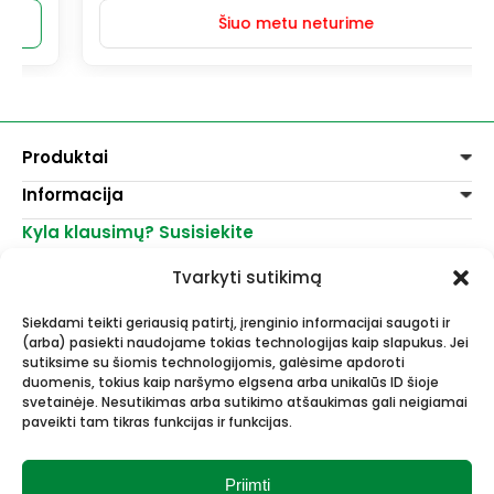
Šiuo metu neturime
Produktai
Informacija
Dažai
Dekoravimui
Kyla klausimų? Susisiekite
Pirkimo taisyklės
Lakai, skiedikliai
Prekių pristatymas
+370 521 23458
Grafitiniai pieštukai
Tvarkyti sutikimą
Prekių grąžinimas
info@menomuza.lt
Įvairiems paviršiams
Kontaktai
Akvarelinis popierius
Siekdami teikti geriausią patirtį, įrenginio informacijai saugoti ir
Parduotuvės
Molbertai
(arba) pasiekti naudojame tokias technologijas kaip slapukus. Jei
Dailės, dailininkų reikmenys -
Keramikams ir skulptoriams
sutiksime su šiomis technologijomis, galėsime apdoroti
didmeninė ir mažmeninė prekyba.
FIMO modelinas
duomenis, tokius kaip naršymo elgsena arba unikalūs ID šioje
Drobės, porėmiai
svetainėje. Nesutikimas arba sutikimo atšaukimas gali neigiamai
paveikti tam tikras funkcijas ir funkcijas.
Mokyklinės ir biuro prekės
Esame Stipriausi Lietuvoje 2023
Vokai
metais.
Rėmai ir rėminimas
Priimti
Dovanos, Dovanų čekiai