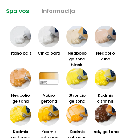
Spalvos
Informacija
Titano balti
Cinko balti
Neapolio
Neapolio
geltona
kūno
blanki
Neapolio
Aukso
Stroncio
Kadmis
geltona
geltona
geltona
citrininis
Kadmis
Kadmis
Kadmis
Indų geltona
geltonas
geltonas
geltonas