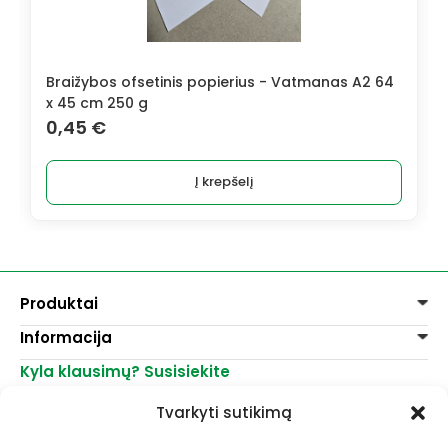
Braižybos ofsetinis popierius - Vatmanas A2 64
x 45 cm 250 g
0,45
€
Į krepšelį
Produktai
Informacija
Dažai
Dekoravimui
Kyla klausimų? Susisiekite
Pirkimo taisyklės
Lakai, skiedikliai
Prekių pristatymas
+370 521 23458
Grafitiniai pieštukai
Tvarkyti sutikimą
Prekių grąžinimas
info@menomuza.lt
Įvairiems paviršiams
Kontaktai
Akvarelinis popierius