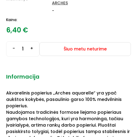
ARCHES
-
Kaina:
6,40
€
-
+
Šiuo metu neturime
Informacija
Akvarelinis popierius „Arches aquarelle“ yra ypač
aukštos kokybės, pasaulinio garso 100% medvilninis
popierius.
Naudojamos tradicinės formose liejamo popieriaus
gamybos technologijos, kuri yra harmoninga, tačiau
įvairialypė, artima rankų darbo popieriui. Pluoštai
pasiskirsto tolygiai, todėl popierius tampa stabilesnis ir