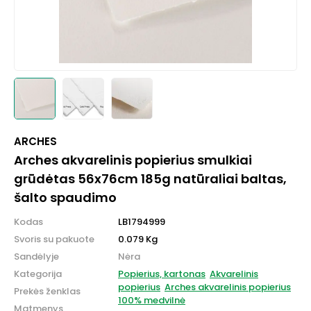
ARCHES
Arches akvarelinis popierius smulkiai
grūdėtas 56x76cm 185g natūraliai baltas,
šalto spaudimo
Kodas
LB1794999
Svoris su pakuote
0.079 Kg
Sandėlyje
Nėra
Kategorija
Popierius, kartonas
Akvarelinis
popierius
Arches akvarelinis popierius
Prekės ženklas
100% medvilnė
Matmenys