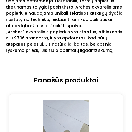
ribojama deformacija. Dėl stabilių formų popierius
drėkinamas tolygiai pasiskirsto. Arches akvareliniame
popieriuje naudojama unikali želatinos atsargų dydžio
nustatymo technika, leidžianti jam kuo puikiausiai
atlaikyti įbrėžimus ir išreikšti spalvas.
„Arches“ akvarelinis popierius yra stabilus, atitinkantis
ISO 9706 standartą, ir yra apdorotas, kad būtų
atsparus pelėsiui. Jis natūraliai baltas, be optinio
ryškumo priedų. Jis siūlo optimalų ilgaamžiškumą.
Panašūs produktai