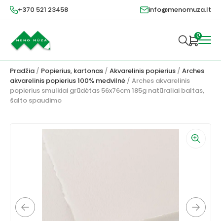
+370 521 23458
info@menomuza.lt
0
Pradžia
/
Popierius, kartonas
/
Akvarelinis popierius
/
Arches
akvarelinis popierius 100% medvilnė
/ Arches akvarelinis
popierius smulkiai grūdėtas 56x76cm 185g natūraliai baltas,
šalto spaudimo