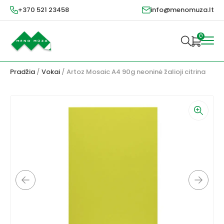
+370 521 23458
info@menomuza.lt
0
Pradžia
/
Vokai
/ Artoz Mosaic A4 90g neoninė žalioji citrina