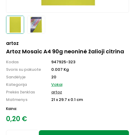
artoz
Artoz Mosaic A4 90g neoninė žalioji citrina
Kodas
947925-323
Svoris su pakuote
0.007 Kg
Sandėlyje
20
Kategorija
Vokai
Prekės ženklas
artoz
Matmenys
21 x 29.7 x 0.1 cm
Kaina:
0,20
€