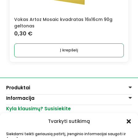
Vokas Artoz Mosaic kvadratas 16x16cm 90g
geltonas
0,30
€
Į krepšelį
Produktai
Informacija
Dažai
Dekoravimui
Kyla klausimų? Susisiekite
Pirkimo taisyklės
Lakai, skiedikliai
Prekių pristatymas
+370 521 23458
Grafitiniai pieštukai
Tvarkyti sutikimą
Prekių grąžinimas
info@menomuza.lt
Įvairiems paviršiams
Kontaktai
Akvarelinis popierius
Siekdami teikti geriausią patirtį, įrenginio informacijai saugoti ir
Parduotuvės
Molbertai