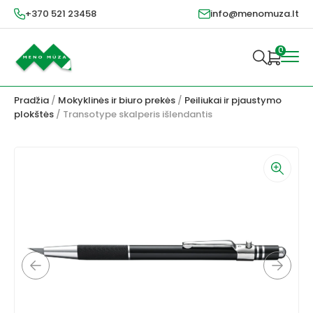
+370 521 23458
info@menomuza.lt
0
Pradžia
/
Mokyklinės ir biuro prekės
/
Peiliukai ir pjaustymo
plokštės
/ Transotype skalperis išlendantis