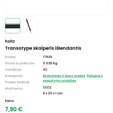
holtz
Transotype skalperis išlendantis
Kodas
17525
Svoris su pakuote
0.035 Kg
Sandėlyje
42
Kategorija
Mokyklinės ir biuro prekės
Peiliukai ir
pjaustymo plokštės
Prekės ženklas
holtz
Matmenys
6 x 20 x 1 cm
Kaina:
7,90
€