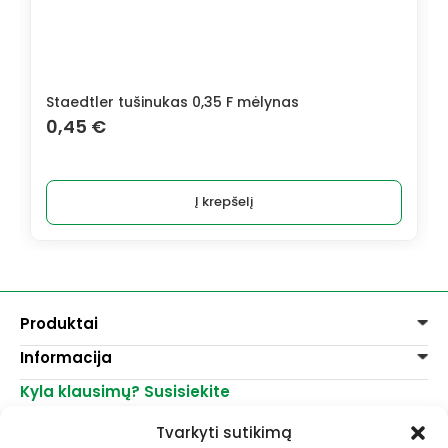
Staedtler tušinukas 0,35 F mėlynas
0,45
€
Į krepšelį
Produktai
Informacija
Dažai
Dekoravimui
Kyla klausimų? Susisiekite
Pirkimo taisyklės
Lakai, skiedikliai
Prekių pristatymas
+370 521 23458
Grafitiniai pieštukai
Tvarkyti sutikimą
Prekių grąžinimas
info@menomuza.lt
Įvairiems paviršiams