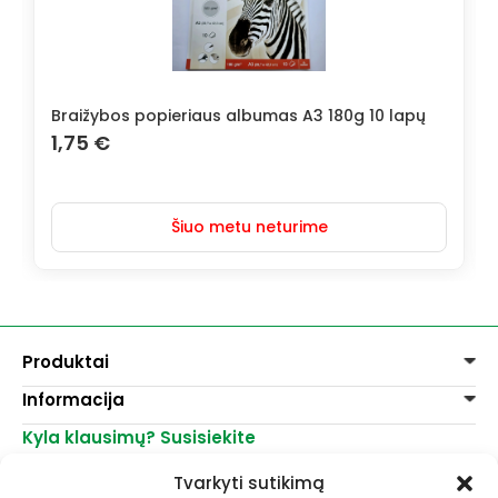
Braižybos popieriaus albumas A3 180g 10 lapų
1,75
€
Šiuo metu neturime
Produktai
Informacija
Dažai
Dekoravimui
Kyla klausimų? Susisiekite
Pirkimo taisyklės
Lakai, skiedikliai
Prekių pristatymas
+370 521 23458
Grafitiniai pieštukai
Tvarkyti sutikimą
Prekių grąžinimas
info@menomuza.lt
Įvairiems paviršiams