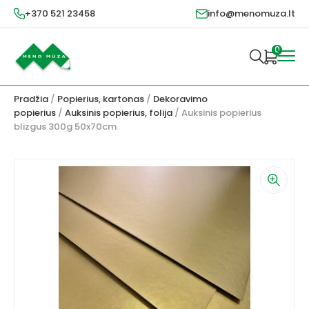
+370 521 23458
info@menomuza.lt
0
Pradžia
/
Popierius, kartonas
/
Dekoravimo
popierius
/
Auksinis popierius, folija
/ Auksinis popierius
blizgus 300g 50x70cm