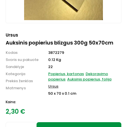
Ursus
Auksinis popierius blizgus 300g 50x70cm
Kodas
3872279
Svoris su pakuote
0.12 Kg
Sandėlyje
22
Kategorija
Popierius, kartonas
Dekoravimo
popierius
Auksinis popierius, folija
Prekės ženklas
Ursus
Matmenys
50 x 70 x 0.1 cm
Kaina:
2,30
€