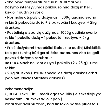
• Skalbimo temperatūra turi būti 30 ° arba 60 °.
Dažymo intensyvumas priklauso nuo dažų miltelių
kiekio ir audinio svorio:
• Normalių atspalvių dažymas: 1000g audinio svorio
reikia 2 pakuočių dažų + 2 pakuočių fiksatyvo + 2kg
druskos.
• Pastelinių atspalvių dažymas: 1000g audinio svorio
reikia 1 pakelio dažų + 1 pakuotė fiksatyvo + 2kg
druskos.
• Prieš dažydami kruopščiai išplaukite audinį. Minkštiklis
taip pat turėtų būti gerai išskalautas, nes visa tai gali
paveikti dažymo rezultatus.
Be DEKA Machine Fabric Dye 1 pakelio (2 x 25 g), jums
reikia:
• 2 kg druskos (DYLON specialios dažų druskos arba
jodo neturinčios virtuvės druskos).
Rekomendacija:
• „DEKA-Textil-Fit” – medžiagos valiklis (jei tekstilėje yra
nešvarumų ar minkštiklio ir pan.).
Patartina: Svarbu žinoti, kad tik tokio paties pluošto ir