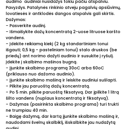
audimo audiniai nusidažys tokiu pačiu atspalviu.
Pavyzdys. Patalynės rinkinio atveju pagalvių apsiūvimų,
lovatiesės ir antklodės dangos atspalvis gali skirtis.
Dažymas:
– Pasverkite audinį.
– Išmaišykite dažų koncentratą 2-uose litruose karšto
vandens.
– Įdėkite reikiamą kiekį (2 kg standartiniam tonui
išgauti; 0,5 kg – pasteliniam tonui) stalo druskos (be
priedų) ant norimo dažyti audinio ir susukite į ryšulį.
Įdėkite į skalbimo mašinos bugną.
– Įjunkite skalbimo programą 30oC arba 60oC
(priklauso nuo dažomo audinio).
– Įjunkite skalbimo mašiną ir leiskite audiniui sušlapti.
– Pilkite jau paruoštą dažų koncentratą.
– Po 5 min. pilkite paruoštą fiksatyvą. Dar įpilkite 1 litrą
šilto vandens (nuplaus koncentratą ir fiksatyvą).
– Dažymas (pasirinkta skalbimo programa) turi trukti
ne trumpiau 40 min.
– Baigę dažymą, dar kartą įjunkite skalbimo mašiną ir,
naudodami švelnų skalbiklį, išskalbkite jau nudažytą
audinį.