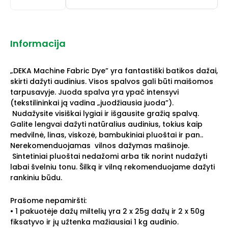
Informacija
„DEKA Machine Fabric Dye” yra fantastiški batikos dažai,
skirti dažyti audinius. Visos spalvos gali būti maišomos
tarpusavyje. Juoda spalva yra ypač intensyvi
(tekstilininkai ją vadina „juodžiausia juoda”).
Nudažysite visiškai lygiai ir išgausite gražią spalvą.
Galite lengvai dažyti natūralius audinius, tokius kaip
medvilnė, linas, viskozė, bambukiniai pluoštai ir pan..
Nerekomenduojamas vilnos dažymas mašinoje.
Sintetiniai pluoštai nedažomi arba tik norint nudažyti
labai švelniu tonu. Šilką ir vilną rekomenduojame dažyti
rankiniu būdu.
Prašome nepamiršti:
• 1 pakuotėje dažų miltelių yra 2 x 25g dažų ir 2 x 50g
fiksatyvo ir jų užtenka mažiausiai 1 kg audinio.