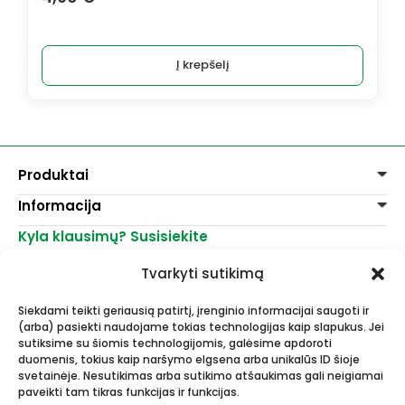
Į krepšelį
Produktai
Informacija
Dažai
Dekoravimui
Kyla klausimų? Susisiekite
Pirkimo taisyklės
Lakai, skiedikliai
Prekių pristatymas
+370 521 23458
Grafitiniai pieštukai
Tvarkyti sutikimą
Prekių grąžinimas
info@menomuza.lt
Įvairiems paviršiams
Kontaktai
Akvarelinis popierius
Siekdami teikti geriausią patirtį, įrenginio informacijai saugoti ir
Parduotuvės
Molbertai
(arba) pasiekti naudojame tokias technologijas kaip slapukus. Jei
Dailės, dailininkų reikmenys -
Keramikams ir skulptoriams
sutiksime su šiomis technologijomis, galėsime apdoroti
didmeninė ir mažmeninė prekyba.
FIMO modelinas
duomenis, tokius kaip naršymo elgsena arba unikalūs ID šioje
Drobės, porėmiai
svetainėje. Nesutikimas arba sutikimo atšaukimas gali neigiamai
paveikti tam tikras funkcijas ir funkcijas.
Mokyklinės ir biuro prekės
Esame Stipriausi Lietuvoje 2023