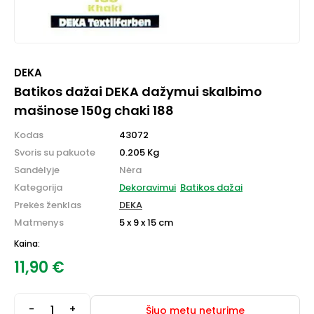
DEKA
Batikos dažai DEKA dažymui skalbimo
mašinose 150g chaki 188
Kodas
43072
Svoris su pakuote
0.205 Kg
Sandėlyje
Nėra
Kategorija
Dekoravimui
Batikos dažai
Prekės ženklas
DEKA
Matmenys
5 x 9 x 15 cm
Kaina:
11,90
€
-
+
Šiuo metu neturime