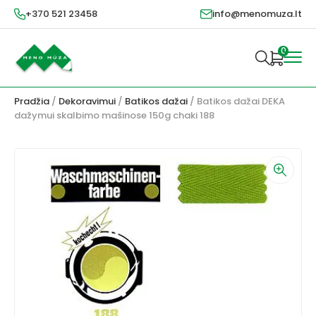
+370 521 23458
info@menomuza.lt
0
Pradžia
/
Dekoravimui
/
Batikos dažai
/ Batikos dažai DEKA
dažymui skalbimo mašinose 150g chaki 188