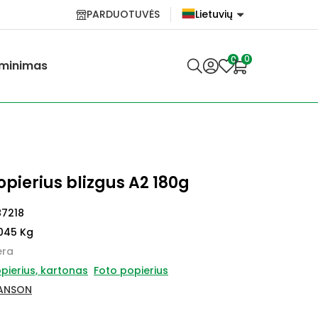
PARDUOTUVĖS
Lietuvių
English
0
0
minimas
Lietuvių
pierius blizgus A2 180g
87218
045 Kg
ėra
pierius, kartonas
Foto popierius
ANSON