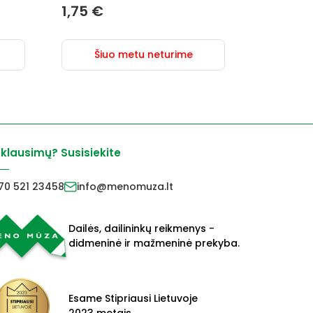
1,75
€
Šiuo metu neturime
 klausimų? Susisiekite
70 521 23458
info@menomuza.lt
Dailės, dailininkų reikmenys -
didmeninė ir mažmeninė prekyba.
Esame Stipriausi Lietuvoje