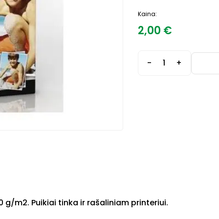
Kaina:
2,00
€
-
+
g/m2. Puikiai tinka ir rašaliniam printeriui.