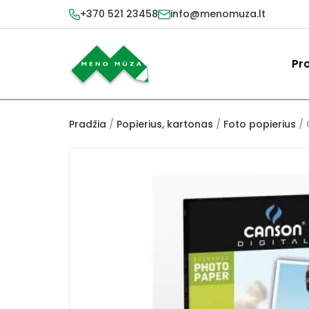
+370 521 23458
info@menomuza.lt
Pr
Pradžia
/
Popierius, kartonas
/
Foto popierius
/ 