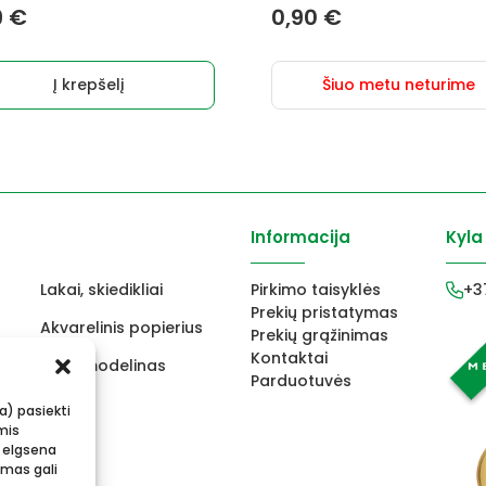
9
€
0,90
€
Į krepšelį
Šiuo metu neturime
Informacija
Kyla
Lakai, skiedikliai
Pirkimo taisyklės
+3
Prekių pristatymas
Akvarelinis popierius
Prekių grąžinimas
Kontaktai
ams
FIMO modelinas
Parduotuvės
s
Vokai
ba) pasiekti
mis
 elgsena
imas gali