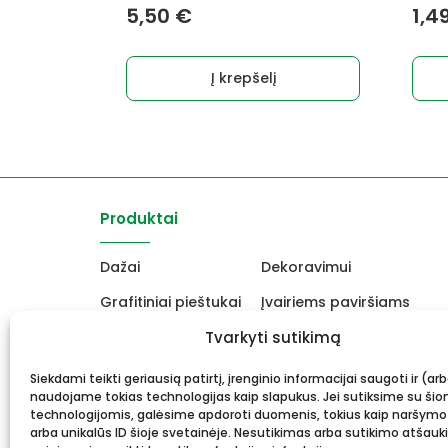
5,50
€
1,4
Į krepšelį
Produktai
Dažai
Dekoravimui
Grafitiniai pieštukai
Įvairiems paviršiams
Molbertai
Tvarkyti sutikimą
Keramikams ir skulptori
Drobės, porėmiai
Mokyklinės ir biuro prekė
Siekdami teikti geriausią patirtį, įrenginio informacijai saugoti ir (ar
naudojame tokias technologijas kaip slapukus. Jei sutiksime su šio
Rėmai ir rėminimas
Dovanos, Dovanų čekiai
technologijomis, galėsime apdoroti duomenis, tokius kaip naršymo
arba unikalūs ID šioje svetainėje. Nesutikimas arba sutikimo atšauk