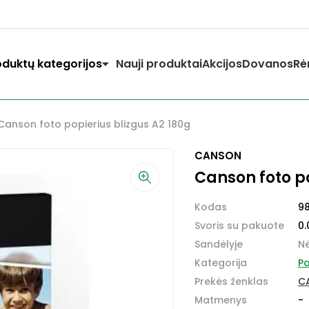
oduktų kategorijos
Nauji produktai
Akcijos
Dovanos
Rė
Canson foto popierius blizgus A2 180g
CANSON
Canson foto po
Kodas
9
Svoris su pakuote
0.
Sandėlyje
N
Kategorija
Po
Prekės ženklas
C
Matmenys
-