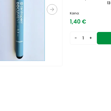
13
Kaina:
1,40
€
-
+