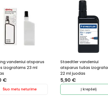
ing vandeniui atsparus
Staedtler vandeniui
s izografams 23 ml
atsparus tušas izograf
as
22 ml juodas
0
€
5,90
€
Šiuo metu neturime
Į krepšelį