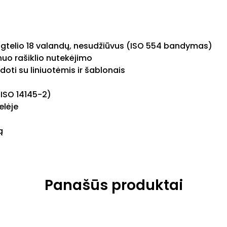
angtelio 18 valandų, nesudžiūvus (ISO 554 bandymas)
uo rašiklio nutekėjimo
udoti su liniuotėmis ir šablonais
 ISO 14145-2)
elėje
ą
Panašūs produktai