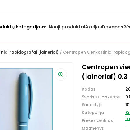
oduktų kategorijos
Nauji produktai
Akcijos
Dovanos
Rė
niai rapidografai (laineriai)
/ Centropen vienkartiniai rapidogr
Centropen vie
(laineriai) 0.3
Kodas
2
Svoris su pakuote
0.
Sandėlyje
10
Kategorija
Br
ra
Prekės ženklas
-
Matmenys