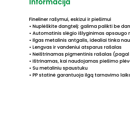
Informacija
Fineliner rašymui, eskizui ir piešimui
• Nuplėškite dangtelį: galima palikti be d
• Automatinis slėgio išlyginimas apsaugo n
• Ilgas metalinis antgalis, idealiai tinka na
• Lengvas ir vandeniui atsparus rašalas
• Neištrinamas pigmentinis rašalas (pagal
• Ištrinamas, kai naudojamas piešimo plėv
• Su metaliniu spaustuku
• PP statinė garantuoja ilgą tarnavimo laik