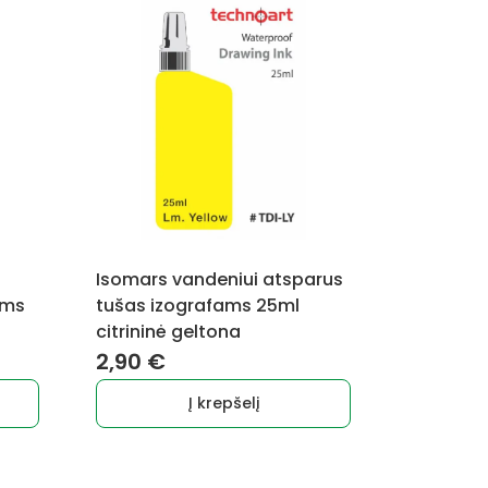
Isomars vandeniui atsparus
ams
tušas izografams 25ml
citrininė geltona
2,90
€
Į krepšelį