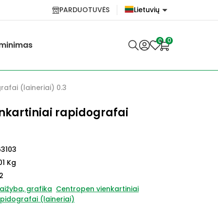
PARDUOTUVĖS
Lietuvių
English
0
0
minimas
Lietuvių
afai (laineriai) 0.3
nkartiniai rapidografai
63103
01 Kg
2
aižyba, grafika
Centropen vienkartiniai
pidografai (laineriai)