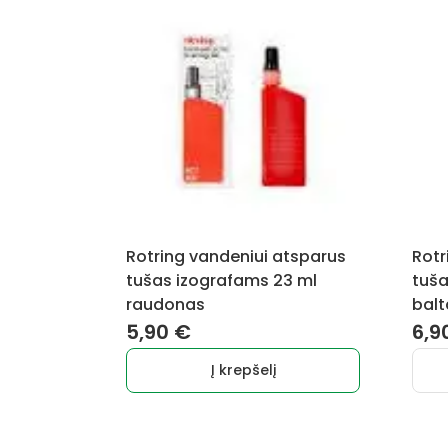
Rotring vandeniui atsparus
Rotr
tušas izografams 23 ml
tuša
raudonas
balt
5,90
€
6,9
Į krepšelį