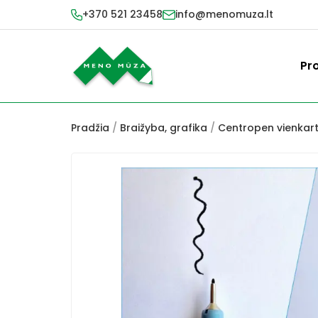
+370 521 23458
info@menomuza.lt
Pr
Pradžia
/
Braižyba, grafika
/
Centropen vienkarti