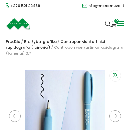
+370 521 23458
info@menomuza.lt
0
Pradžia
/
Braižyba, grafika
/
Centropen vienkartiniai
rapidografai (laineriai)
/ Centropen vienkartiniai rapidografai
(laineriai) 0.7