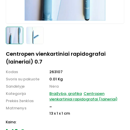
Centropen vienkartiniai rapidografai
(laineriai) 0.7
Kodas
263107
Svoris su pakuote
0.01 Kg
Sandėlyje
Nėra
Kategorija
Braižyba, grafika
Centropen
vienkartiniai rapidografai (laineriai)
Prekės ženklas
-
Matmenys
13 x 1 x 1 cm
Kaina: