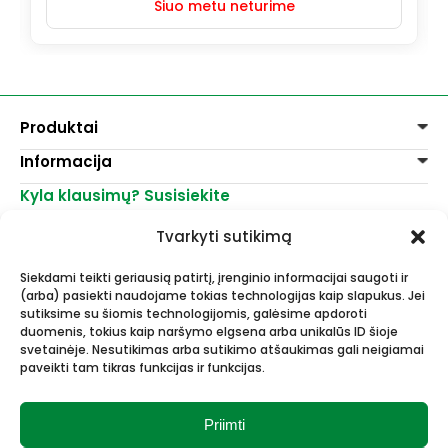
Šiuo metu neturime
Produktai
Informacija
Dažai
Dekoravimui
Kyla klausimų? Susisiekite
Pirkimo taisyklės
Lakai, skiedikliai
Prekių pristatymas
+370 521 23458
Grafitiniai pieštukai
Tvarkyti sutikimą
Prekių grąžinimas
info@menomuza.lt
Įvairiems paviršiams
Kontaktai
Akvarelinis popierius
Siekdami teikti geriausią patirtį, įrenginio informacijai saugoti ir
Parduotuvės
Molbertai
(arba) pasiekti naudojame tokias technologijas kaip slapukus. Jei
Dailės, dailininkų reikmenys -
Keramikams ir skulptoriams
sutiksime su šiomis technologijomis, galėsime apdoroti
didmeninė ir mažmeninė prekyba.
FIMO modelinas
duomenis, tokius kaip naršymo elgsena arba unikalūs ID šioje
Drobės, porėmiai
svetainėje. Nesutikimas arba sutikimo atšaukimas gali neigiamai
paveikti tam tikras funkcijas ir funkcijas.
Mokyklinės ir biuro prekės
Esame Stipriausi Lietuvoje 2023
Vokai
metais.
Rėmai ir rėminimas
Priimti
Dovanos, Dovanų čekiai