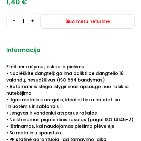
1,40
€
-
+
Šiuo metu neturime
Informacija
Fineliner rašymui, eskizui ir piešimui
• Nuplėškite dangtelį: galima palikti be dangtelio 18
valandų, nesudžiūvus (ISO 554 bandymas)
• Automatinis slėgio išlyginimas apsaugo nuo rašiklio
nutekėjimo
• Ilgas metalinis antgalis, idealiai tinka naudoti su
liniuotėmis ir šablonais
• Lengvas ir vandeniui atsparus rašalas
• Neištrinamas pigmentinis rašalas (pagal ISO 14145-2)
• Ištrinamas, kai naudojamas piešimo plėvelėje
• Su metaliniu spaustuku
• PP statinė garantuoja ilgą tarnavimo laiką