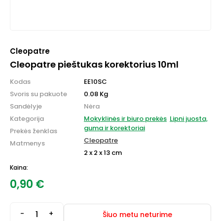
Cleopatre
Cleopatre pieštukas korektorius 10ml
Kodas
EE10SC
Svoris su pakuote
0.08 Kg
Sandėlyje
Nėra
Kategorija
Mokyklinės ir biuro prekės
Lipni juosta,
guma ir korektoriai
Prekės ženklas
Cleopatre
Matmenys
2 x 2 x 13 cm
Kaina:
0,90
€
-
+
Šiuo metu neturime