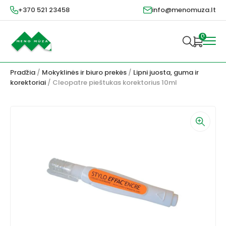
+370 521 23458
info@menomuza.lt
0
Pradžia
/
Mokyklinės ir biuro prekės
/
Lipni juosta, guma ir
korektoriai
/ Cleopatre pieštukas korektorius 10ml