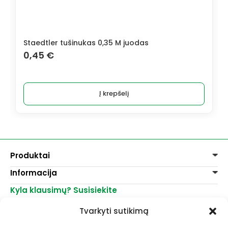
Staedtler tušinukas 0,35 M juodas
0,45
€
Į krepšelį
Produktai
Informacija
Dažai
Dekoravimui
Kyla klausimų? Susisiekite
Pirkimo taisyklės
Lakai, skiedikliai
Prekių pristatymas
+370 521 23458
Grafitiniai pieštukai
Tvarkyti sutikimą
Prekių grąžinimas
info@menomuza.lt
Įvairiems paviršiams
Kontaktai
Akvarelinis popierius