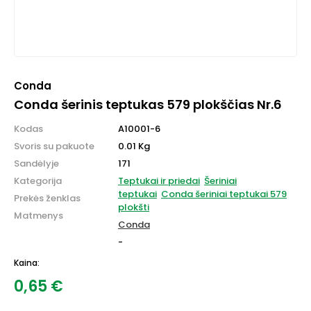
Conda
Conda šerinis teptukas 579 plokščias Nr.6
Kodas
A10001-6
Svoris su pakuote
0.01 Kg
Sandėlyje
171
Kategorija
Teptukai ir priedai
Šeriniai
teptukai
Conda šeriniai teptukai 579
Prekės ženklas
plokšti
Matmenys
Conda
-
Kaina:
0,65
€