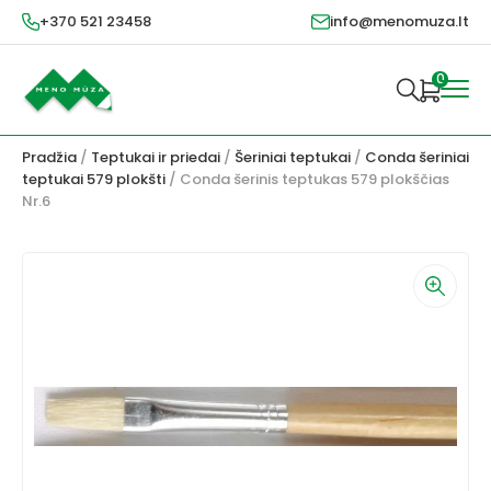
+370 521 23458
info@menomuza.lt
0
Pradžia
/
Teptukai ir priedai
/
Šeriniai teptukai
/
Conda šeriniai
teptukai 579 plokšti
/ Conda šerinis teptukas 579 plokščias
Nr.6