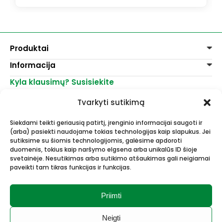
Produktai
Informacija
Dažai
Dekoravimui
Kyla klausimų? Susisiekite
Pirkimo taisyklės
Lakai, skiedikliai
Prekių pristatymas
+370 521 23458
Grafitiniai pieštukai
Tvarkyti sutikimą
Prekių grąžinimas
info@menomuza.lt
Įvairiems paviršiams
Kontaktai
Akvarelinis popierius
Siekdami teikti geriausią patirtį, įrenginio informacijai saugoti ir
Parduotuvės
Molbertai
(arba) pasiekti naudojame tokias technologijas kaip slapukus. Jei
Dailės, dailininkų reikmenys -
Keramikams ir skulptoriams
sutiksime su šiomis technologijomis, galėsime apdoroti
didmeninė ir mažmeninė prekyba.
FIMO modelinas
duomenis, tokius kaip naršymo elgsena arba unikalūs ID šioje
Drobės, porėmiai
svetainėje. Nesutikimas arba sutikimo atšaukimas gali neigiamai
paveikti tam tikras funkcijas ir funkcijas.
Mokyklinės ir biuro prekės
Esame Stipriausi Lietuvoje 2023
Vokai
metais.
Rėmai ir rėminimas
Priimti
Dovanos, Dovanų čekiai
Neigti