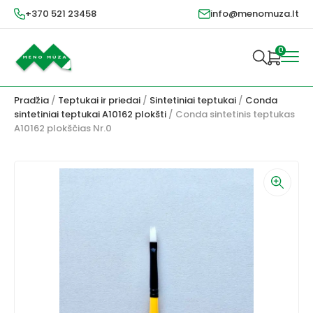
+370 521 23458
info@menomuza.lt
0
Pradžia
/
Teptukai ir priedai
/
Sintetiniai teptukai
/
Conda
sintetiniai teptukai A10162 plokšti
/ Conda sintetinis teptukas
A10162 plokščias Nr.0