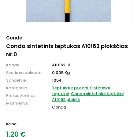
Conda
Conda sintetinis teptukas A10162 plokščias
Nr.0
Kodas
A10162-0
Svoris su pakuote
0.005 Kg
Sandėlyje
1054
Kategorija
Teptukai ir priedai
Sintetiniai
teptukai
Conda sintetiniai teptukai
Prekės ženklas
A10162 plokšti
Matmenys
Conda
-
Kaina:
1,20
€