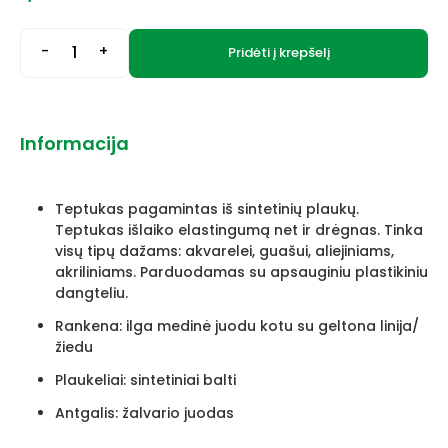
-
+
Pridėti į krepšelį
Informacija
Teptukas pagamintas iš sintetinių plaukų.
Teptukas išlaiko elastingumą net ir drėgnas. Tinka
visų tipų dažams: akvarelei, guašui, aliejiniams,
akriliniams. Parduodamas su apsauginiu plastikiniu
dangteliu.
Rankena: ilga medinė juodu kotu su geltona linija/
žiedu
Plaukeliai: sintetiniai balti
Antgalis: žalvario juodas