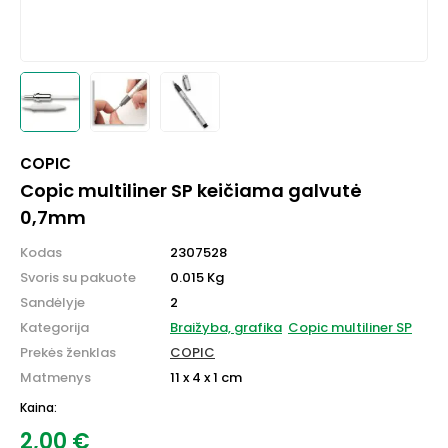
COPIC
Copic multiliner SP keičiama galvutė
0,7mm
Kodas
2307528
Svoris su pakuote
0.015 Kg
Sandėlyje
2
Kategorija
Braižyba, grafika
Copic multiliner SP
Prekės ženklas
COPIC
Matmenys
11 x 4 x 1 cm
Kaina:
2,00
€