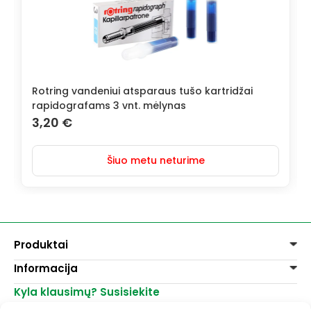
Rotring vandeniui atsparaus tušo kartridžai
rapidografams 3 vnt. mėlynas
3,20
€
Šiuo metu neturime
Produktai
Informacija
Dažai
Dekoravimui
Kyla klausimų? Susisiekite
Pirkimo taisyklės
Lakai, skiedikliai