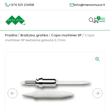
+370 521 23458
info@menomuza.lt
0
Pradžia
/
Braižyba, grafika
/
Copic multiliner SP
/ Copic
multiliner SP keičiama galvutė 0,7mm