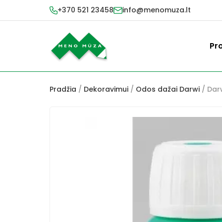
+370 521 23458
info@menomuza.lt
Pr
Pradžia
/
Dekoravimui
/
Odos dažai Darwi
/ Darw