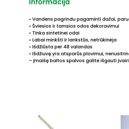
Informacija
• Vandens pagrindu pagaminti dažai, paru
• Šviesios ir tamsios odos dekoravimui
• Tinka sintetinei odai
• Labai minkšti ir lankstūs, netrūkinėja
• Išdžiūsta per 48 valandas
• Išdžiuvę yra atsparūs plovimui, nenusitri
– Įmaišę baltos spalvos galite išgauti įva