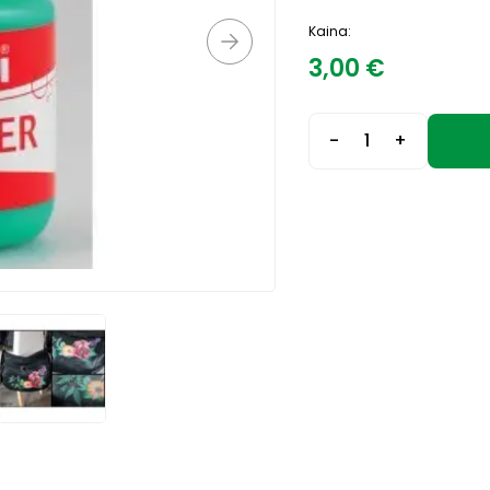
Kaina:
3,00
€
-
+