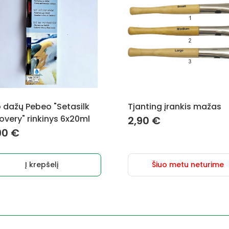
o dažų Pebeo "Setasilk
Tjanting įrankis mažas
overy" rinkinys 6x20ml
2,90
€
90
€
Į krepšelį
Šiuo metu neturime