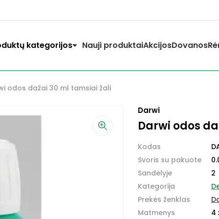
oduktų kategorijos
Nauji produktai
Akcijos
Dovanos
Rė
i odos dažai 30 ml tamsiai žali
Darwi
Darwi odos daž
Kodas
D
Svoris su pakuote
0.
Sandėlyje
2
Kategorija
D
Prekės ženklas
D
Matmenys
4 