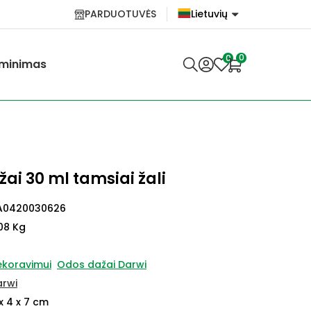
PARDUOTUVĖS
Lietuvių
English
0
0
minimas
Lietuvių
ai 30 ml tamsiai žali
A0420030626
08 Kg
ekoravimui
Odos dažai Darwi
arwi
x 4 x 7 cm