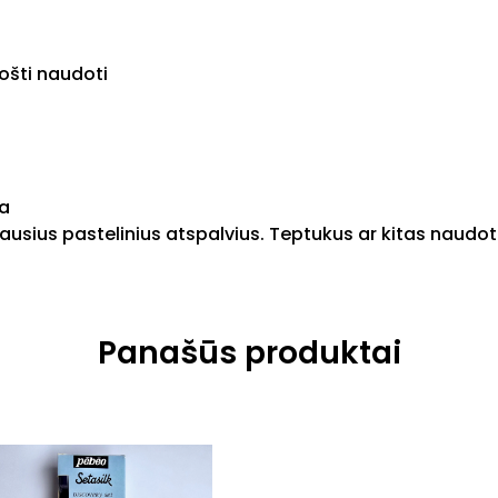
ošti naudoti
na
iriausius pastelinius atspalvius. Teptukus ar kitas nau
Panašūs produktai