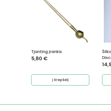
Tjanting įrankis
Šilk
Disc
5,80
€
14,
Į krepšelį