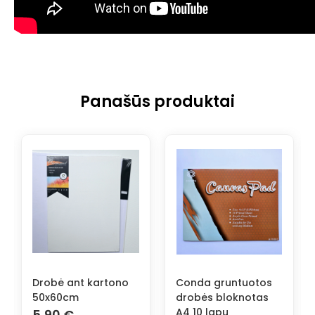
Panašūs produktai
Drobė ant kartono
Conda gruntuotos
50x60cm
drobės bloknotas
A4 10 lapų
5,90
€