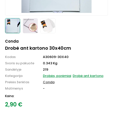
Conda
Drobė ant kartono 30x40cm
Kodas
A30609-30X40
Svoris su pakuote
0.343 Kg
Sandėlyje
219
Kategorija
Drobės, porėmiai
Drobė ant kartono
Prekės ženklas
Conda
Matmenys
-
Kaina:
2,90
€