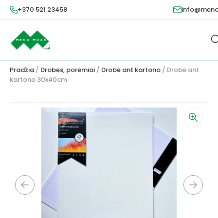
+370 521 23458
info@meno
Pradžia
/
Drobės, porėmiai
/
Drobė ant kartono
/ Drobė ant
kartono 30x40cm