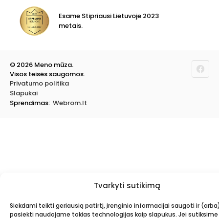
Drobės, porėmiai
Mokyklinės ir biuro prekės
Esame Stipriausi Lietuvoje 2023
Vokai
metais.
Rėmai ir rėminimas
Dovanos, Dovanų čekiai
© 2026 Meno mūza.
Visos teisės saugomos.
Privatumo politika
Slapukai
Sprendimas:
Webrom.lt
Tvarkyti sutikimą
Siekdami teikti geriausią patirtį, įrenginio informacijai saugoti ir (arba
pasiekti naudojame tokias technologijas kaip slapukus. Jei sutiksime