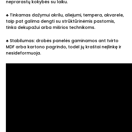
neprarastų kokybės su laiku.
♣ Tinkamas dažymui akrilu, aliejumi, tempera, akvarele,
taip pat galima dengti su strūktūrinėmis pastomis,
tinka dekupažui arba mišrios technikoms.
♣
Stabilumas: drobės panelės gaminamos ant tvirto
MDF arba kartono pagrindo, todėl jų kraštai neįlinkę ir
nesideformuoja.