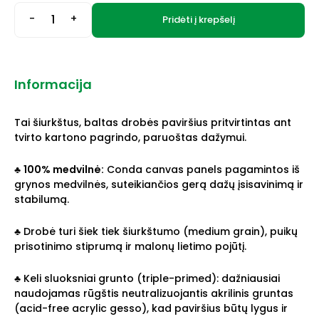
-
+
Pridėti į krepšelį
Informacija
Tai šiurkštus, baltas drobės paviršius pritvirtintas ant
tvirto kartono pagrindo, paruoštas dažymui.
♣
100% medvilnė:
Conda canvas panels pagamintos iš
grynos medvilnės, suteikiančios gerą dažų įsisavinimą ir
stabilumą.
♣ Drobė turi šiek tiek šiurkštumo (medium grain), puikų
prisotinimo stiprumą ir malonų lietimo pojūtį.
♣ Keli sluoksniai grunto (triple-primed): dažniausiai
naudojamas rūgštis neutralizuojantis akrilinis gruntas
(acid-free acrylic gesso), kad paviršius būtų lygus ir