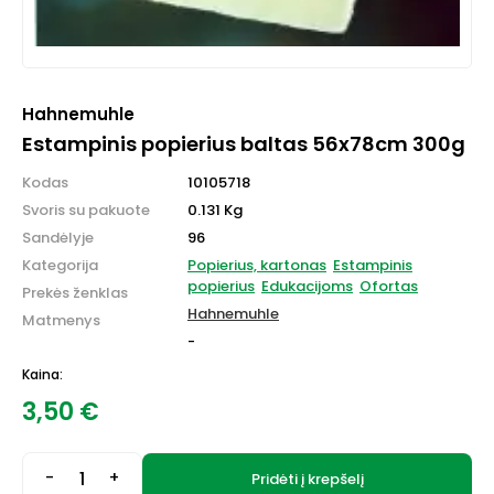
Hahnemuhle
Estampinis popierius baltas 56x78cm 300g
Kodas
10105718
Svoris su pakuote
0.131 Kg
Sandėlyje
96
Kategorija
Popierius, kartonas
Estampinis
popierius
Edukacijoms
Ofortas
Prekės ženklas
Hahnemuhle
Matmenys
-
Kaina:
3,50
€
-
+
Pridėti į krepšelį