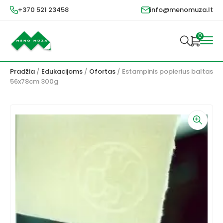
+370 521 23458
info@menomuza.lt
0
Pradžia
/
Edukacijoms
/
Ofortas
/ Estampinis popierius baltas
56x78cm 300g