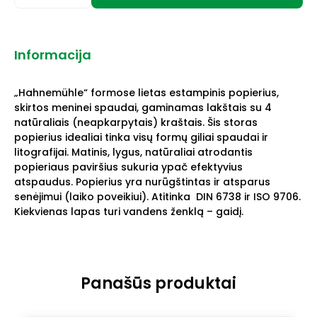
Informacija
„Hahnemühle“ formose lietas estampinis popierius,
skirtos meninei spaudai, gaminamas lakštais su 4
natūraliais (neapkarpytais) kraštais. Šis storas
popierius idealiai tinka visų formų giliai spaudai ir
litografijai. Matinis, lygus, natūraliai atrodantis
popieriaus paviršius sukuria ypač efektyvius
atspaudus. Popierius yra nurūgštintas ir atsparus
senėjimui (laiko poveikiui). Atitinka DIN 6738 ir ISO 9706.
Kiekvienas lapas turi vandens ženklą – gaidį.
Panašūs produktai