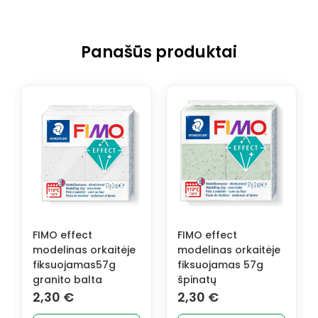
Panašūs produktai
FIMO effect
FIMO effect
rkaitėje
modelinas orkaitėje
modelinas orkaitė
s57g
fiksuojamas 57g
fiksuojamas 57g
ta
špinatų
rožinis auksinis
glitter
2,30
€
2,30
€