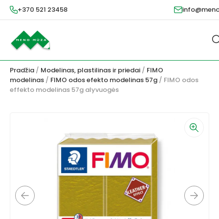
+370 521 23458
info@meno
Pradžia
/
Modelinas, plastilinas ir priedai
/
FIMO
modelinas
/
FIMO odos efekto modelinas 57g
/ FIMO odos
effekto modelinas 57g alyvuogės