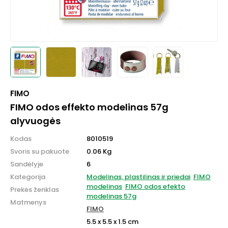
FIMO
FIMO odos effekto modelinas 57g
alyvuogės
Kodas
8010519
Svoris su pakuote
0.06 Kg
Sandėlyje
6
Kategorija
Modelinas, plastilinas ir priedai
FIMO
modelinas
FIMO odos efekto
Prekės ženklas
modelinas 57g
Matmenys
FIMO
5.5 x 5.5 x 1.5 cm