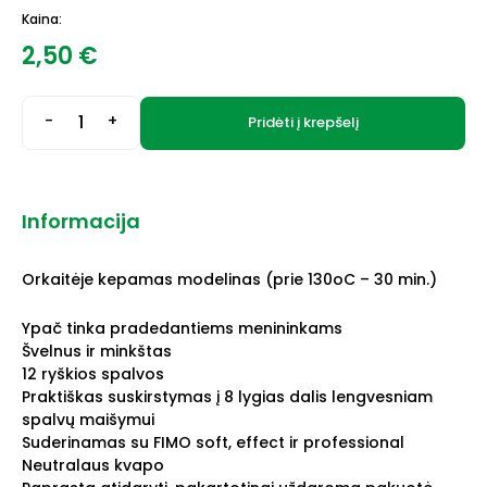
Kaina:
2,50
€
-
+
Pridėti į krepšelį
Informacija
Orkaitėje kepamas modelinas (prie 130oC – 30 min.)
Ypač tinka pradedantiems menininkams
Švelnus ir minkštas
12 ryškios spalvos
Praktiškas suskirstymas į 8 lygias dalis lengvesniam
spalvų maišymui
Suderinamas su FIMO soft, effect ir professional
Neutralaus kvapo