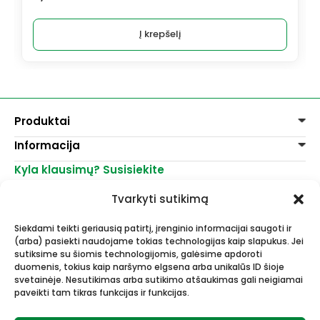
Į krepšelį
Produktai
Informacija
Dažai
Dekoravimui
Kyla klausimų? Susisiekite
Pirkimo taisyklės
Lakai, skiedikliai
Prekių pristatymas
+370 521 23458
Grafitiniai pieštukai
Tvarkyti sutikimą
Prekių grąžinimas
info@menomuza.lt
Įvairiems paviršiams
Kontaktai
Akvarelinis popierius
Siekdami teikti geriausią patirtį, įrenginio informacijai saugoti ir
Parduotuvės
Molbertai
(arba) pasiekti naudojame tokias technologijas kaip slapukus. Jei
Dailės, dailininkų reikmenys -
Keramikams ir skulptoriams
sutiksime su šiomis technologijomis, galėsime apdoroti
didmeninė ir mažmeninė prekyba.
FIMO modelinas
duomenis, tokius kaip naršymo elgsena arba unikalūs ID šioje
Drobės, porėmiai
svetainėje. Nesutikimas arba sutikimo atšaukimas gali neigiamai
paveikti tam tikras funkcijas ir funkcijas.
Mokyklinės ir biuro prekės
Esame Stipriausi Lietuvoje 2023
Vokai
metais.