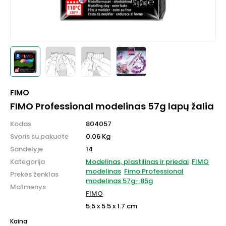
FIMO
FIMO Professional modelinas 57g lapų žalia
Kodas
804057
Svoris su pakuote
0.06 Kg
Sandėlyje
14
Kategorija
Modelinas, plastilinas ir priedai
FIMO
modelinas
Fimo Professional
Prekės ženklas
modelinas 57g- 85g
Matmenys
FIMO
5.5 x 5.5 x 1.7 cm
Kaina: