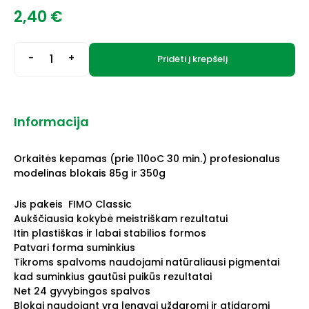
2,40
€
-
+
Pridėti į krepšelį
Informacija
Orkaitės kepamas (prie 110oC 30 min.) profesionalus
modelinas blokais 85g ir 350g
Jis pakeis FIMO Classic
Aukščiausia kokybė meistriškam rezultatui
Itin plastiškas ir labai stabilios formos
Patvari forma suminkius
Tikroms spalvoms naudojami natūraliausi pigmentai
kad suminkius gautūsi puikūs rezultatai
Net 24 gyvybingos spalvos
Blokai naudojant yra lengvai uždaromi ir atidaromi