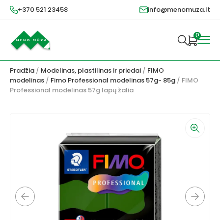
+370 521 23458
info@menomuza.lt
0
Pradžia
/
Modelinas, plastilinas ir priedai
/
FIMO
modelinas
/
Fimo Professional modelinas 57g- 85g
/ FIMO
Professional modelinas 57g lapų žalia