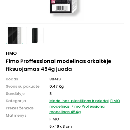
FIMO
Fimo Proffessional modelinas orkaitėje
fiksuojamas 454g juoda
Kodas
80419
Svoris su pakuote
0.47 Kg
Sandėlyje
8
Kategorija
Modelinas, plastilinas ir priedai
FIMO
modelinas
Fimo Professional
Prekės ženklas
modelinas 454g
Matmenys
FIMO
6 x 16 x 3 cm