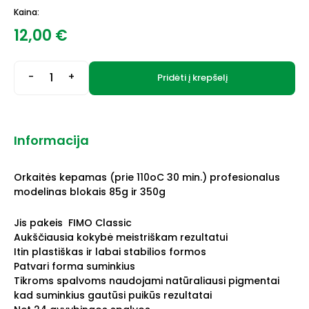
Kaina:
12,00
€
-
+
Pridėti į krepšelį
Informacija
Orkaitės kepamas (prie 110oC 30 min.) profesionalus
modelinas blokais 85g ir 350g
Jis pakeis FIMO Classic
Aukščiausia kokybė meistriškam rezultatui
Itin plastiškas ir labai stabilios formos
Patvari forma suminkius
Tikroms spalvoms naudojami natūraliausi pigmentai
kad suminkius gautūsi puikūs rezultatai