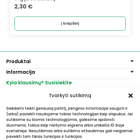
2,30
€
Į krepšelį
Produktai
Informacija
Dažai
Dekoravimui
Kyla klausimų? Susisiekite
Pirkimo taisyklės
Lakai, skiedikliai
Prekių pristatymas
+370 521 23458
Grafitiniai pieštukai
Tvarkyti sutikimą
Prekių grąžinimas
info@menomuza.lt
Įvairiems paviršiams
Kontaktai
Akvarelinis popierius
Siekdami teikti geriausią patirtį, įrenginio informacijai saugoti ir
Parduotuvės
Molbertai
(arba) pasiekti naudojame tokias technologijas kaip slapukus. Jei
Dailės, dailininkų reikmenys -
Keramikams ir skulptoriams
sutiksime su šiomis technologijomis, galėsime apdoroti
didmeninė ir mažmeninė prekyba.
FIMO modelinas
duomenis, tokius kaip naršymo elgsena arba unikalūs ID šioje
Drobės, porėmiai
svetainėje. Nesutikimas arba sutikimo atšaukimas gali neigiamai
paveikti tam tikras funkcijas ir funkcijas.
Mokyklinės ir biuro prekės
Esame Stipriausi Lietuvoje 2023