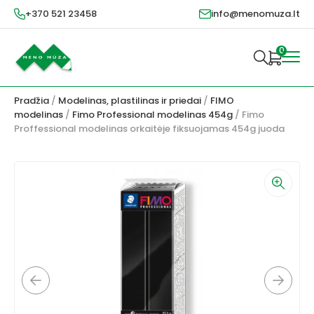
+370 521 23458
info@menomuza.lt
0
Pradžia
/
Modelinas, plastilinas ir priedai
/
FIMO
modelinas
/
Fimo Professional modelinas 454g
/ Fimo
Proffessional modelinas orkaitėje fiksuojamas 454g juoda