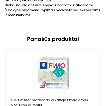
Net 24 gyvybingos spalvos
Blokai naudojant yra lengvai uždaromi ir atidaromi
Ši kokybė rekomenduojama specialistams, ekspertams
ir menininkams
Panašūs produktai
FIMO effect modelinas orkaitėje fiksuojamas
57g jūros dumblių