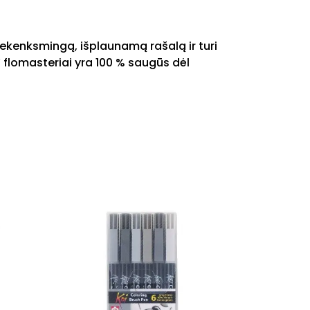
 nekenksmingą, išplaunamą rašalą ir turi
r“ flomasteriai yra 100 % saugūs dėl