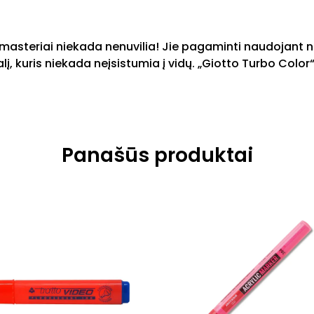
flomasteriai niekada nenuvilia! Jie pagaminti naudojant
galį, kuris niekada neįsistumia į vidų. „Giotto Turbo Colo
Panašūs produktai
This
product
has
multiple
variants.
The