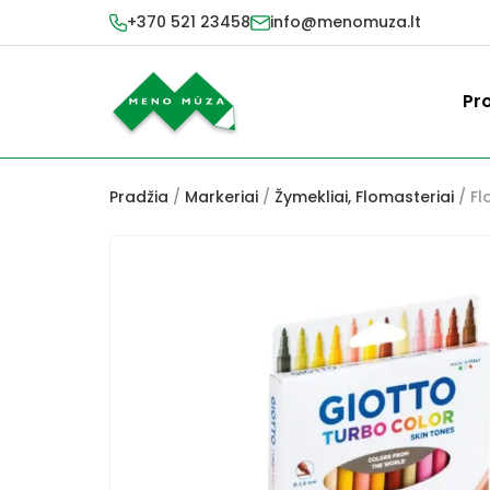
+370 521 23458
info@menomuza.lt
Pr
Pradžia
/
Markeriai
/
Žymekliai, Flomasteriai
/ Fl