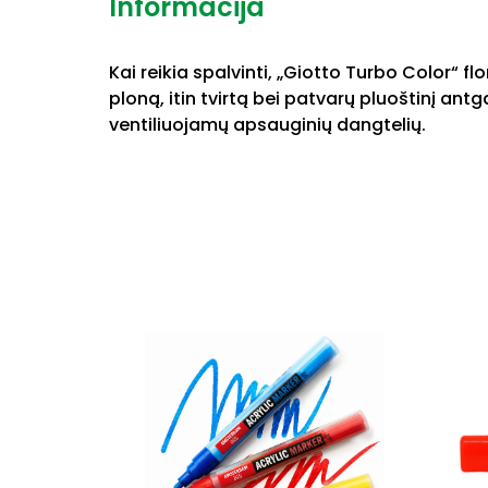
Informacija
Kai reikia spalvinti, „Giotto Turbo Color“ 
ploną, itin tvirtą bei patvarų pluoštinį ant
ventiliuojamų apsauginių dangtelių.
This
product
has
multiple
variants.
The