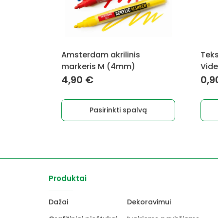
options
may
be
chosen
on
Amsterdam akrilinis
Teks
the
markeris M (4mm)
Vide
product
4,90
€
0,9
page
Pasirinkti spalvą
Produktai
Dažai
Dekoravimui