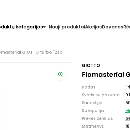
oduktų kategorijos
Nauji produktai
Akcijos
Dovanos
Rė
omasteriai GIOTTO turbo 12sp.
GIOTTO
Flomasteriai G
Kodas
F
Svoris su pakuote
0.
Sandėlyje
6
Kategorija
Ma
Prekės ženklas
G
Matmenys
18