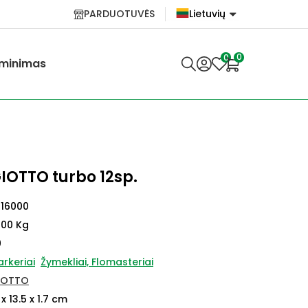
PARDUOTUVĖS
Lietuvių
English
0
0
minimas
Lietuvių
IOTTO turbo 12sp.
416000
100 Kg
0
rkeriai
Žymekliai, Flomasteriai
IOTTO
 x 13.5 x 1.7 cm