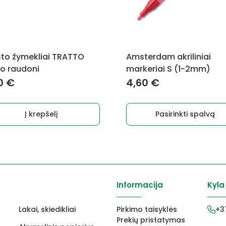
options
may
be
chosen
on
to žymekliai TRATTO
Amsterdam akriliniai
the
o raudoni
markeriai S (1-2mm)
product
0
€
4,60
€
page
Į krepšelį
Pasirinkti spalvą
Informacija
Kyla
Lakai, skiedikliai
Pirkimo taisyklės
+3
Prekių pristatymas