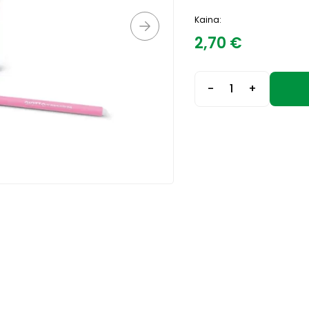
Kaina:
2,70
€
-
+