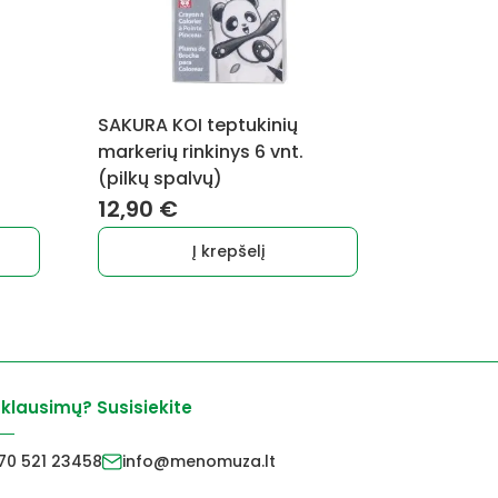
SAKURA KOI teptukinių
markerių rinkinys 6 vnt.
(pilkų spalvų)
12,90
€
Į krepšelį
 klausimų? Susisiekite
70 521 23458
info@menomuza.lt