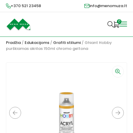
+370 521 23458
info@menomuza.lt
0
Pradžia
/
Edukacijoms
/
Grafiti stiliumi
/ Ghiant Hobby
purškiamas akrilas 150ml chromo geltona