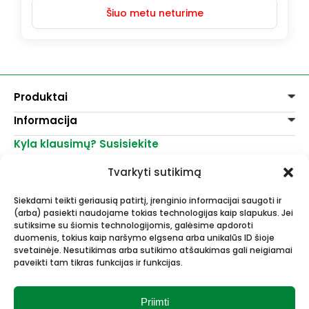
Šiuo metu neturime
109,99 €.
89,99 €.
Produktai
Informacija
Dažai
Dekoravimui
Kyla klausimų? Susisiekite
Pirkimo taisyklės
Lakai, skiedikliai
Prekių pristatymas
+370 521 23458
Grafitiniai pieštukai
Tvarkyti sutikimą
Prekių grąžinimas
info@menomuza.lt
Įvairiems paviršiams
Kontaktai
Akvarelinis popierius
Siekdami teikti geriausią patirtį, įrenginio informacijai saugoti ir
Parduotuvės
Molbertai
(arba) pasiekti naudojame tokias technologijas kaip slapukus. Jei
Dailės, dailininkų reikmenys -
Keramikams ir skulptoriams
sutiksime su šiomis technologijomis, galėsime apdoroti
didmeninė ir mažmeninė prekyba.
FIMO modelinas
duomenis, tokius kaip naršymo elgsena arba unikalūs ID šioje
Drobės, porėmiai
svetainėje. Nesutikimas arba sutikimo atšaukimas gali neigiamai
paveikti tam tikras funkcijas ir funkcijas.
Mokyklinės ir biuro prekės
Esame Stipriausi Lietuvoje 2023
Vokai
metais.
Rėmai ir rėminimas
Priimti
Dovanos, Dovanų čekiai