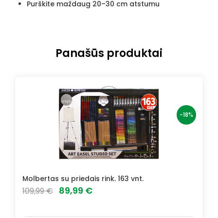
Purškite maždaug 20–30 cm atstumu
Panašūs produktai
-18%
Molbertas su priedais rink. 163 vnt.
Original
Current
89,99
€
109,99
€
price
price
was:
is: