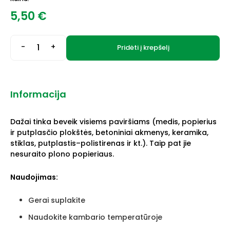
5,50
€
-
+
Pridėti į krepšelį
Informacija
Dažai tinka beveik visiems paviršiams (medis, popierius
ir putplasčio plokštės, betoniniai akmenys, keramika,
stiklas, putplastis–polistirenas ir kt.). Taip pat jie
nesuraito plono popieriaus.
Naudojimas:
Gerai suplakite
Naudokite kambario temperatūroje