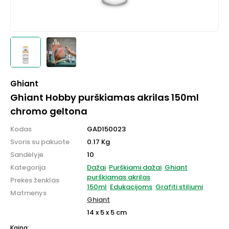
Ghiant
Ghiant Hobby purškiamas akrilas 150ml
chromo geltona
Kodas
GAD150023
Svoris su pakuote
0.17 Kg
Sandėlyje
10
Kategorija
Dažai
Purškiami dažai
Ghiant
purškiamas akrilas
Prekės ženklas
150ml
Edukacijoms
Grafiti stiliumi
Matmenys
Ghiant
14 x 5 x 5 cm
Kaina: