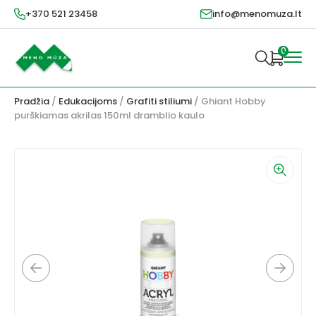
+370 521 23458
info@menomuza.lt
0
Pradžia
/
Edukacijoms
/
Grafiti stiliumi
/ Ghiant Hobby
purškiamas akrilas 150ml dramblio kaulo