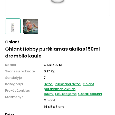
Ghiant
Ghiant Hobby purškiamas akrilas 150ml
dramblio kaulo
Kodas
GAD150713
Svoris su pakuote
0.17 Kg
Sandėlyje
7
Kategorija
Dažai
Purškiami dažai
Ghiant
purškiamas akrilas
Prekės ženklas
150ml
Edukacijoms
Grafiti stiliumi
Matmenys
Ghiant
14 x 5 x 5 cm
Kaina: