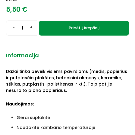
5,50
€
-
+
Pridėti į krepšelį
Informacija
Dažai tinka beveik visiems paviršiams (medis, popierius
ir putplasčio plokštės, betoniniai akmenys, keramika,
stiklas, putplastis–polistirenas ir kt.). Taip pat jie
nesuraito plono popieriaus.
Naudojimas:
Gerai suplakite
Naudokite kambario temperatūroje