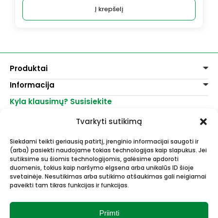
Į krepšelį
Produktai
Informacija
Dažai
Dekoravimui
Kyla klausimų? Susisiekite
Pirkimo taisyklės
Lakai, skiedikliai
Prekių pristatymas
+370 521 23458
Grafitiniai pieštukai
Tvarkyti sutikimą
Prekių grąžinimas
info@menomuza.lt
Įvairiems paviršiams
Kontaktai
Akvarelinis popierius
Siekdami teikti geriausią patirtį, įrenginio informacijai saugoti ir
Parduotuvės
Molbertai
(arba) pasiekti naudojame tokias technologijas kaip slapukus. Jei
Dailės, dailininkų reikmenys -
Keramikams ir skulptoriams
sutiksime su šiomis technologijomis, galėsime apdoroti
didmeninė ir mažmeninė prekyba.
FIMO modelinas
duomenis, tokius kaip naršymo elgsena arba unikalūs ID šioje
Drobės, porėmiai
svetainėje. Nesutikimas arba sutikimo atšaukimas gali neigiamai
paveikti tam tikras funkcijas ir funkcijas.
Mokyklinės ir biuro prekės
Esame Stipriausi Lietuvoje 2023
Vokai
metais.
Rėmai ir rėminimas
Priimti
Dovanos, Dovanų čekiai