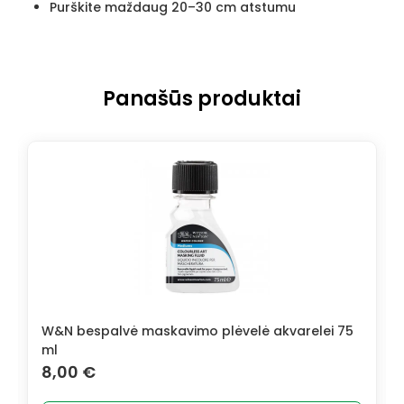
Purškite maždaug 20–30 cm atstumu
Panašūs produktai
W&N bespalvė maskavimo plėvelė akvarelei 75
ml
8,00
€