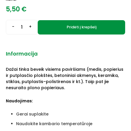
5,50
€
-
+
Pridėti į krepšelį
Informacija
Dažai tinka beveik visiems paviršiams (medis, popierius
ir putplasčio plokštės, betoniniai akmenys, keramika,
stiklas, putplastis–polistirenas ir kt.). Taip pat jie
nesuraito plono popieriaus.
Naudojimas:
Gerai suplakite
Naudokite kambario temperatūroje