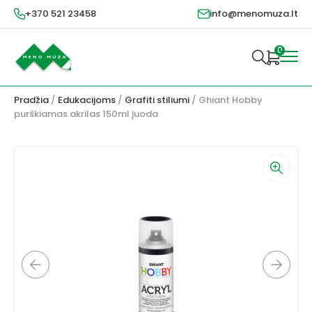
+370 521 23458
info@menomuza.lt
0
Pradžia
/
Edukacijoms
/
Grafiti stiliumi
/ Ghiant Hobby
purškiamas akrilas 150ml juoda