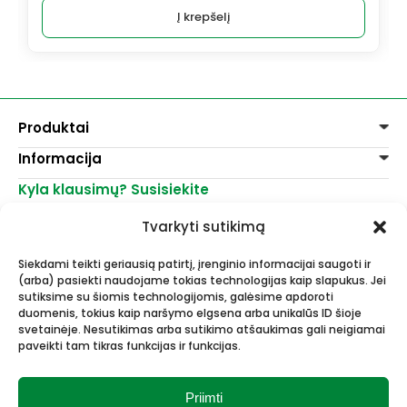
Į krepšelį
Produktai
Informacija
Dažai
Dekoravimui
Kyla klausimų? Susisiekite
Pirkimo taisyklės
Lakai, skiedikliai
Prekių pristatymas
+370 521 23458
Grafitiniai pieštukai
Tvarkyti sutikimą
Prekių grąžinimas
info@menomuza.lt
Įvairiems paviršiams
Kontaktai
Akvarelinis popierius
Siekdami teikti geriausią patirtį, įrenginio informacijai saugoti ir
Parduotuvės
Molbertai
(arba) pasiekti naudojame tokias technologijas kaip slapukus. Jei
Dailės, dailininkų reikmenys -
Keramikams ir skulptoriams
sutiksime su šiomis technologijomis, galėsime apdoroti
didmeninė ir mažmeninė prekyba.
FIMO modelinas
duomenis, tokius kaip naršymo elgsena arba unikalūs ID šioje
Drobės, porėmiai
svetainėje. Nesutikimas arba sutikimo atšaukimas gali neigiamai
paveikti tam tikras funkcijas ir funkcijas.
Mokyklinės ir biuro prekės
Esame Stipriausi Lietuvoje 2023
Vokai
metais.
Rėmai ir rėminimas
Priimti
Dovanos, Dovanų čekiai