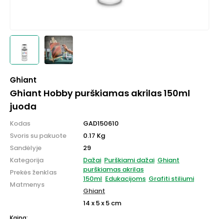
Ghiant
Ghiant Hobby purškiamas akrilas 150ml
juoda
Kodas
GAD150610
Svoris su pakuote
0.17 Kg
Sandėlyje
29
Kategorija
Dažai
Purškiami dažai
Ghiant
purškiamas akrilas
Prekės ženklas
150ml
Edukacijoms
Grafiti stiliumi
Matmenys
Ghiant
14 x 5 x 5 cm
Kaina: