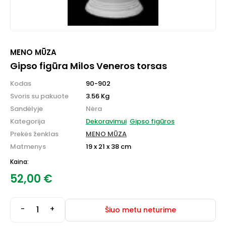
MENO MŪZA
Gipso figūra Milos Veneros torsas
Kodas
90-902
Svoris su pakuote
3.56 Kg
Sandėlyje
Nėra
Kategorija
Dekoravimui
Gipso figūros
Prekės ženklas
MENO MŪZA
Matmenys
19 x 21 x 38 cm
Kaina:
52,00
€
-
+
Šiuo metu neturime