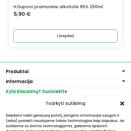
H.Dupont pramoninis alkoholis 95% 250ml
D
5,90
€
Į krepšelį
Produktai
Informacija
Dažai
Dekoravimui
Kyla klausimų? Susisiekite
Pirkimo taisyklės
Lakai, skiedikliai
Prekių pristatymas
+370 521 23458
Grafitiniai pieštukai
Tvarkyti sutikimą
Prekių grąžinimas
info@menomuza.lt
Įvairiems paviršiams
Kontaktai
Akvarelinis popierius
Siekdami teikti geriausią patirtį, įrenginio informacijai saugoti ir
Parduotuvės
Molbertai
(arba) pasiekti naudojame tokias technologijas kaip slapukus. Jei
Dailės, dailininkų reikmenys -
Keramikams ir skulptoriams
sutiksime su šiomis technologijomis, galėsime apdoroti
didmeninė ir mažmeninė prekyba.
FIMO modelinas