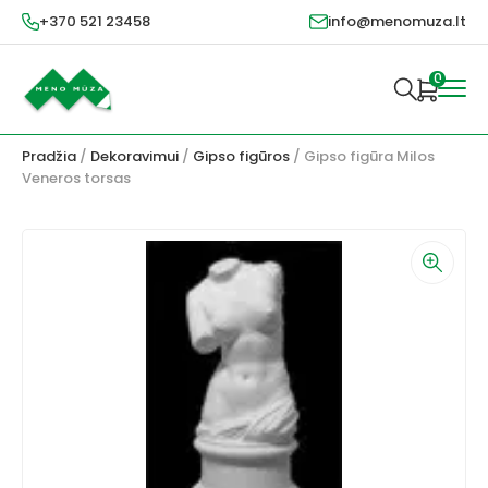
+370 521 23458
info@menomuza.lt
0
Pradžia
/
Dekoravimui
/
Gipso figūros
/ Gipso figūra Milos
Veneros torsas