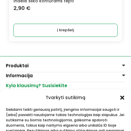
Indelis šilko kontūrams tepti
2,90
€
Į krepšelį
Produktai
Informacija
Dažai
Dekoravimui
Kyla klausimų? Susisiekite
Pirkimo taisyklės
Lakai, skiedikliai
Prekių pristatymas
+370 521 23458
Grafitiniai pieštukai
Tvarkyti sutikimą
Prekių grąžinimas
info@menomuza.lt
Įvairiems paviršiams
Kontaktai
Akvarelinis popierius
Siekdami teikti geriausią patirtį, įrenginio informacijai saugoti ir
Parduotuvės
Molbertai
(arba) pasiekti naudojame tokias technologijas kaip slapukus. Jei
Dailės, dailininkų reikmenys -
Keramikams ir skulptoriams
sutiksime su šiomis technologijomis, galėsime apdoroti
didmeninė ir mažmeninė prekyba.
FIMO modelinas
duomenis, tokius kaip naršymo elgsena arba unikalūs ID šioje
Drobės, porėmiai
svetainėje. Nesutikimas arba sutikimo atšaukimas gali neigiamai