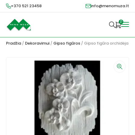
+370 521 23458
info@menomuza.lt
0
Pradžia
/
Dekoravimui
/
Gipso figūros
/ Gipso figūra orchidėja