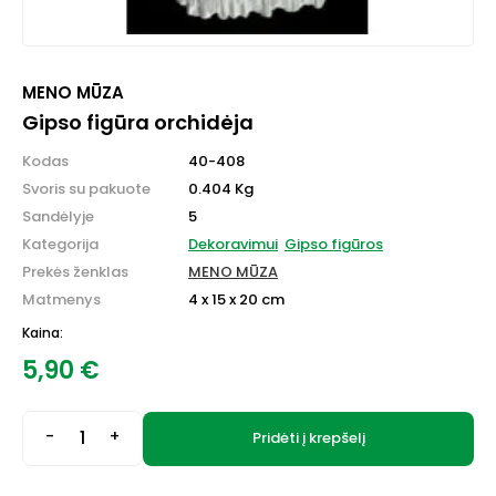
MENO MŪZA
Gipso figūra orchidėja
Kodas
40-408
Svoris su pakuote
0.404 Kg
Sandėlyje
5
Kategorija
Dekoravimui
Gipso figūros
Prekės ženklas
MENO MŪZA
Matmenys
4 x 15 x 20 cm
Kaina:
5,90
€
-
+
Pridėti į krepšelį