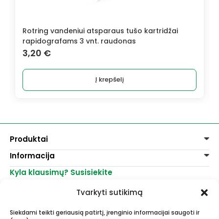
Rotring vandeniui atsparaus tušo kartridžai
rapidografams 3 vnt. raudonas
3,20
€
Į krepšelį
Produktai
Informacija
Dažai
Dekoravimui
Kyla klausimų? Susisiekite
Pirkimo taisyklės
Lakai, skiedikliai
Prekių pristatymas
+370 521 23458
Grafitiniai pieštukai
Tvarkyti sutikimą
Prekių grąžinimas
info@menomuza.lt
Įvairiems paviršiams
Kontaktai
Akvarelinis popierius
Siekdami teikti geriausią patirtį, įrenginio informacijai saugoti ir
Parduotuvės
Molbertai