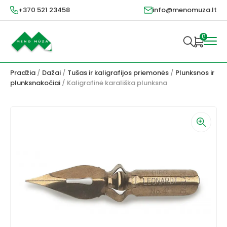
+370 521 23458
info@menomuza.lt
0
Pradžia
/
Dažai
/
Tušas ir kaligrafijos priemonės
/
Plunksnos ir
plunksnakočiai
/ Kaligrafinė karališka plunksna