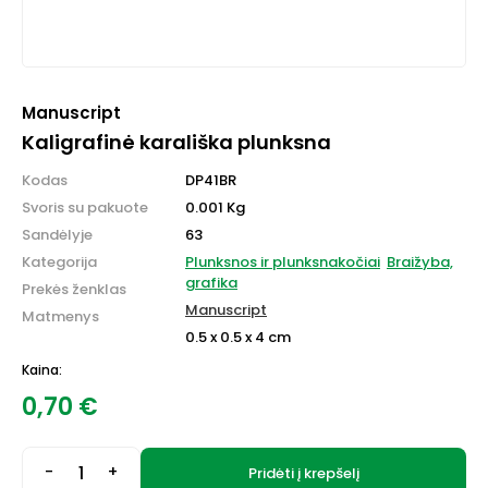
Manuscript
Kaligrafinė karališka plunksna
Kodas
DP41BR
Svoris su pakuote
0.001 Kg
Sandėlyje
63
Kategorija
Plunksnos ir plunksnakočiai
Braižyba,
grafika
Prekės ženklas
Manuscript
Matmenys
0.5 x 0.5 x 4 cm
Kaina:
0,70
€
-
+
Pridėti į krepšelį