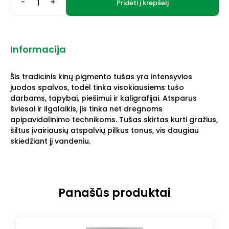
-
+
Pridėti į krepšelį
Informacija
Šis tradicinis kinų pigmento tušas yra intensyvios
juodos spalvos, todėl tinka visokiausiems tušo
darbams, tapybai, piešimui ir kaligrafijai. Atsparus
šviesai ir ilgalaikis, jis tinka net drėgnoms
apipavidalinimo technikoms. Tušas skirtas kurti gražius,
šiltus įvairiausių atspalvių pilkus tonus, vis daugiau
skiedžiant jį vandeniu.
Panašūs produktai