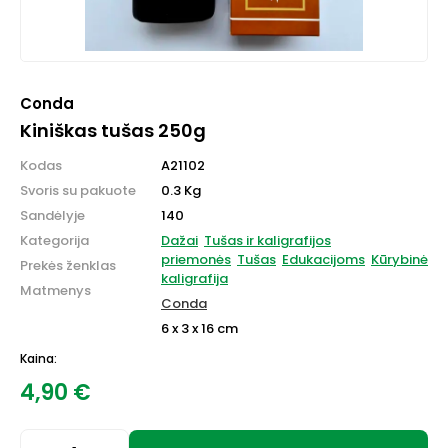
Conda
Kiniškas tušas 250g
Kodas
A21102
Svoris su pakuote
0.3 Kg
Sandėlyje
140
Kategorija
Dažai
Tušas ir kaligrafijos
priemonės
Tušas
Edukacijoms
Kūrybinė
Prekės ženklas
kaligrafija
Matmenys
Conda
6 x 3 x 16 cm
Kaina:
4,90
€