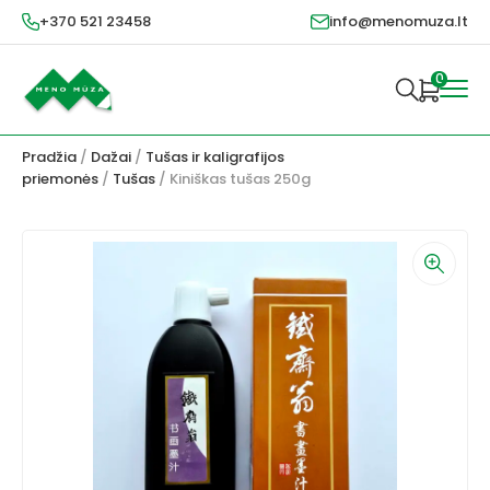
+370 521 23458
info@menomuza.lt
0
Pradžia
/
Dažai
/
Tušas ir kaligrafijos
priemonės
/
Tušas
/ Kiniškas tušas 250g