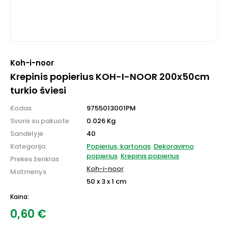
Koh-i-noor
Krepinis popierius KOH-I-NOOR 200x50cm
turkio šviesi
Kodas
9755013001PM
Svoris su pakuote
0.026 Kg
Sandėlyje
40
Kategorija
Popierius, kartonas
Dekoravimo
popierius
Krepinis popierius
Prekės ženklas
Koh-i-noor
Matmenys
50 x 3 x 1 cm
Kaina:
0,60
€