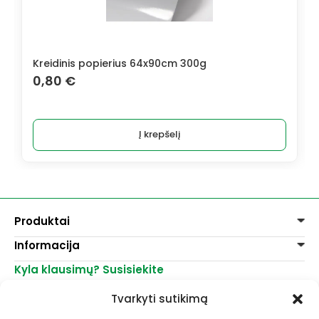
Kreidinis popierius 64x90cm 300g
0,80
€
Į krepšelį
Produktai
Informacija
Dažai
Dekoravimui
Kyla klausimų? Susisiekite
Pirkimo taisyklės
Lakai, skiedikliai
Prekių pristatymas
+370 521 23458
Grafitiniai pieštukai
Tvarkyti sutikimą
Prekių grąžinimas
info@menomuza.lt
Įvairiems paviršiams
Kontaktai