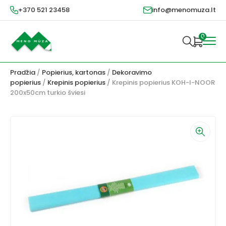
+370 521 23458
info@menomuza.lt
0
Pradžia
/
Popierius, kartonas
/
Dekoravimo
popierius
/
Krepinis popierius
/ Krepinis popierius KOH-I-NOOR
200x50cm turkio šviesi