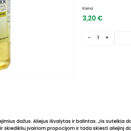
Kaina:
3,20
€
-
+
imius dažus. Aliejus išvalytas ir balintas. Jis suteikia 
r skiedikliu įvairiom propocijom ir tada skiesti aliejinį d