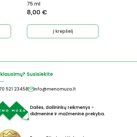
75 ml
8,00
€
Į krepšelį
 klausimų? Susisiekite
70 521 23458
info@menomuza.lt
Dailės, dailininkų reikmenys -
didmeninė ir mažmeninė prekyba.