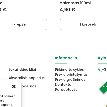
ml
balzamas 100ml
0
€
4,90
€
Į krepšelį
Į krepšelį
Informacija
Kyla
Lakai, skiedikliai
Pirkimo taisyklės
+3
Prekių pristatymas
Akvarelinis popierius
Prekių grąžinimas
Kontaktai
ams
FIMO modelinas
Parduotuvės
s
Vokai
ba) pasiekti
mis
 elgsena