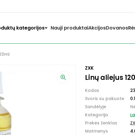
oduktų kategorijos
Nauji produktai
Akcijos
Dovanos
Rė
120ml
ZXK
Linų aliejus 12
Kodas
2
Svoris su pakuote
0.
Sandėlyje
N
Kategorija
La
Prekės ženklas
Z
Matmenys
4.