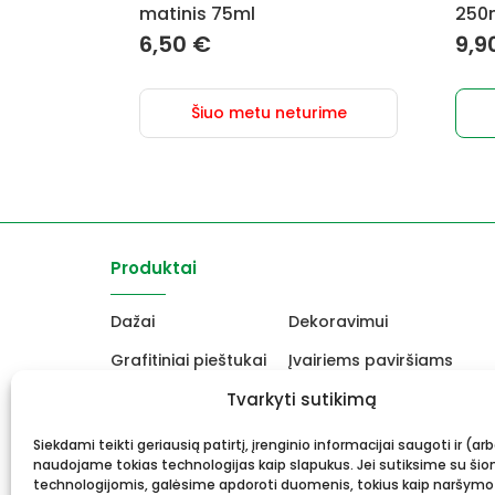
matinis 75ml
250
6,50
€
9,9
Šiuo metu neturime
Produktai
Dažai
Dekoravimui
Grafitiniai pieštukai
Įvairiems paviršiams
Molbertai
Tvarkyti sutikimą
Keramikams ir skulptori
Drobės, porėmiai
Mokyklinės ir biuro prekė
Siekdami teikti geriausią patirtį, įrenginio informacijai saugoti ir (ar
naudojame tokias technologijas kaip slapukus. Jei sutiksime su šio
Rėmai ir rėminimas
Dovanos, Dovanų čekiai
technologijomis, galėsime apdoroti duomenis, tokius kaip naršymo