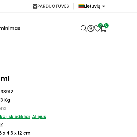
PARDUOTUVĖS
Lietuvių
English
0
0
minimas
Lietuvių
0ml
333912
13 Kg
ėra
kai, skiedikliai
Aliejus
XK
6 x 4.6 x 12 cm