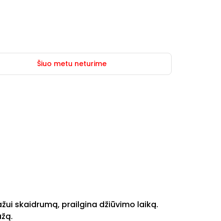
Šiuo metu neturime
dažui skaidrumą, prailgina džiūvimo laiką.
ažą.