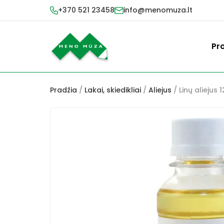
+370 521 23458
info@menomuza.lt
Pr
Pradžia
/
Lakai, skiedikliai
/
Aliejus
/ Linų aliejus 