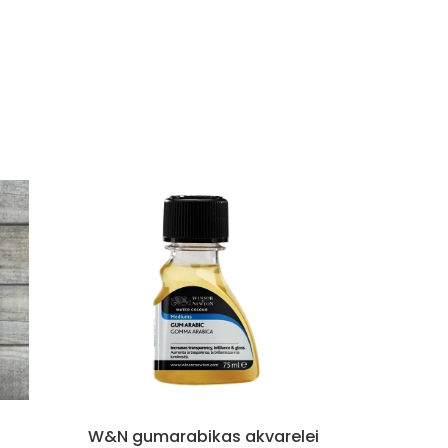
W&N gumarabikas akvarelei