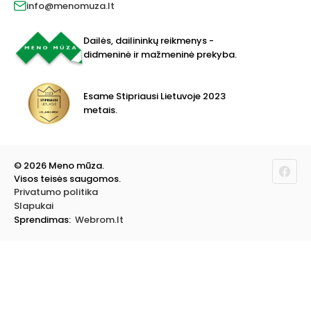
Prekių grąžinimas
info@menomuza.lt
Įvairiems paviršiams
Kontaktai
Akvarelinis popierius
Parduotuvės
Molbertai
Dailės, dailininkų reikmenys -
Keramikams ir skulptoriams
didmeninė ir mažmeninė prekyba.
FIMO modelinas
Drobės, porėmiai
Mokyklinės ir biuro prekės
Esame Stipriausi Lietuvoje 2023
Vokai
metais.
Rėmai ir rėminimas
Dovanos, Dovanų čekiai
© 2026 Meno mūza.
Visos teisės saugomos.
Privatumo politika
Slapukai
Sprendimas:
Webrom.lt