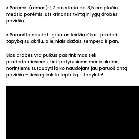
♠ Porėmis (rėmas): 1,7 cm storio bei 3,5 cm pločio
medžio porėmis, užtikrinantis tvirtą ir lygų drobės
paviršių.
♠ Paruošta naudoti: gruntas leidžia iškart pradėti
tapybą su akrilu, aliejiniais dažais, tempera ir pan.
Šios drobės yra puikus pasirinkimas tiek
pradedantiesiems, tiek patyrusiems menininkams,
norintiems sutaupyti laiko naudojant jau paruošiantą
paviršių – tiesiog imkite teptuką ir tapykite!