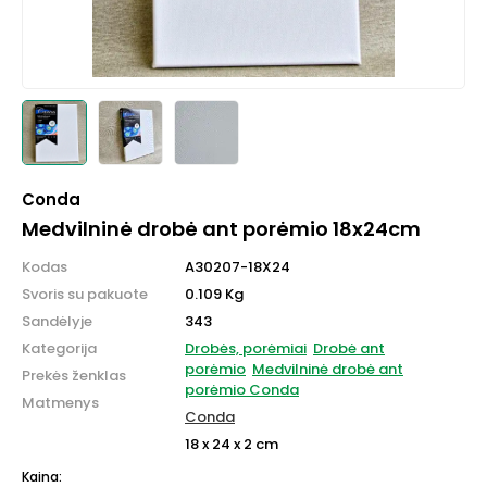
Conda
Medvilninė drobė ant porėmio 18x24cm
Kodas
A30207-18X24
Svoris su pakuote
0.109 Kg
Sandėlyje
343
Kategorija
Drobės, porėmiai
Drobė ant
porėmio
Medvilninė drobė ant
Prekės ženklas
porėmio Conda
Matmenys
Conda
18 x 24 x 2 cm
Kaina: