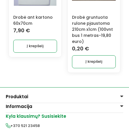
Drobė ant kartono
Drobė gruntuota
60x70cm
rulone pjaustoma
210cm x1cm (100vnt
7,90
€
bus 1 metras-19,80
euro)
Į krepšelį
0,20
€
Į krepšelį
Produktai
Informacija
Dažai
Dekoravimui
Kyla klausimų? Susisiekite
Pirkimo taisyklės
Lakai, skiedikliai
Prekių pristatymas
+370 521 23458
Grafitiniai pieštukai