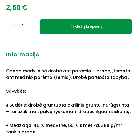
2,60
€
-
+
Pridėti į krepšelį
Informacija
Conda medvilninė drobė ant porėmio – drobė, įtempta
ant medinio porėmo (rėmio). Drobė paruošta tapybai.
Savybės:
♠ Sudėtis: drobė gruntuota akriliniu gruntu, nurūgštinta
– tai užtikrina spalvų ryškumą ir drobės ilgaamžiškumą.
♠ Medžiaga: 45 % medvilnė, 55 % sintetika, 380 g/m²
tankio drobė.