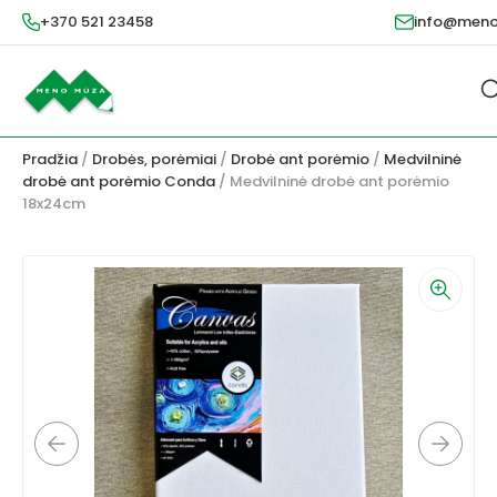
+370 521 23458
info@meno
Pradžia
/
Drobės, porėmiai
/
Drobė ant porėmio
/
Medvilninė
drobė ant porėmio Conda
/ Medvilninė drobė ant porėmio
18x24cm